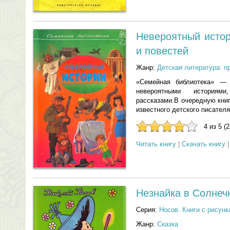
Невероятный истор
и повестей
Жанр:
Детская литература: п
«Семейная библиотека» — 
невероятными историям
рассказами.В очередную кни
известного детского писател
4 из 5 (
Читать книгу
|
Скачать книгу
Незнайка в Солнеч
Серия:
Носов. Книги с рисунк
Жанр:
Сказка