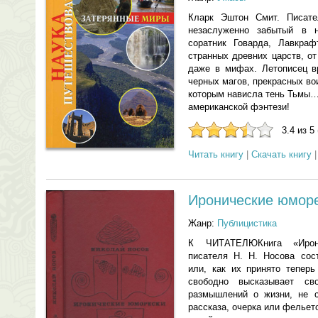
Кларк Эштон Смит. Писат
незаслуженно забытый в 
соратник Говарда, Лавкраф
странных древних царств, о
даже в мифах. Летописец в
черных магов, прекрасных во
которым нависла тень Тьмы…
американской фэнтези!
3.4 из 5
Читать книгу
|
Скачать книгу
Иронические юмор
Жанр:
Публицистика
К ЧИТАТЕЛЮКнига «Ирони
писателя Н. Н. Носова сос
или, как их принято теперь
свободно высказывает с
размышлений о жизни, не 
рассказа, очерка или фельет