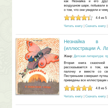
как Незнайка и его дру
воздушном шаре, побывали в
о том, что они увидели и чем
4.4 из 5
Читать книгу
|
Скачать книгу
Незнайка в С
(иллюстрации А. Ла
Жанр:
Детская литература: п
Вторая книга сказочно
рассказывается о том, к
палочку и вместе со св
Пестреньким совершил путеш
приведены все иллюстрации А
4.8 из 5
Читать книгу
|
Скачать книгу