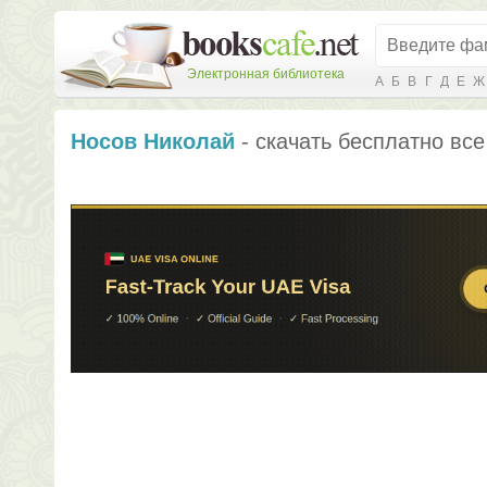
Электронная библиотека
А
Б
В
Г
Д
Е
Ж
Носов Николай
- скачать бесплатно все