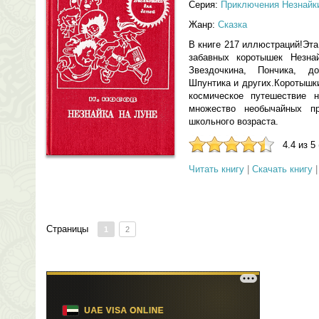
Серия:
Приключения Незнайк
Жанр:
Сказка
В книге 217 иллюстраций!Эт
забавных коротышек Незна
Звездочкина, Пончика, д
Шпунтика и других.Коротышки
космическое путешествие 
множество необычайных п
школьного возраста.
4.4 из 5
Читать книгу
|
Скачать книгу
Страницы
1
2