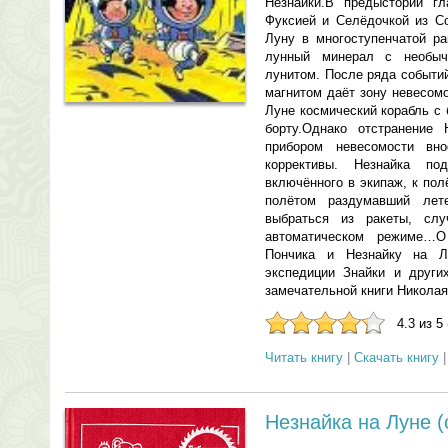
Незнайки.В предыстории г
Фуксией и Селёдочкой из Со
Луну в многоступенчатой ра
лунный минерал с необыч
лунитом. После ряда событий
магнитом даёт зону невесомо
Луне космический корабль с
борту.Однако отстранение
прибором невесомости вн
коррективы. Незнайка по
включённого в экипаж, к по
полётом раздумавший лет
выбраться из ракеты, сл
автоматическом режиме…
Пончика и Незнайку на Л
экспедиции Знайки и други
замечательной книги Николая
4.3 из 5
Читать книгу
|
Скачать книгу
Незнайка на Луне 