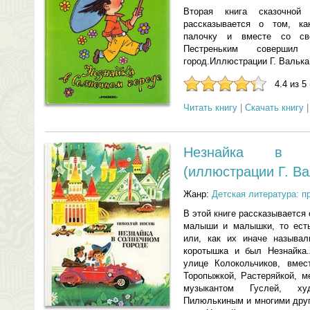
Вторая книга сказочно
рассказывается о том, к
палочку и вместе со св
Пестреньким совершил
город.Иллюстрации Г. Валька
4.4 из 5
Читать книгу
|
Скачать книгу
Незнайка в С
(иллюстрации Г. Ва
Жанр:
Детская литература: п
В этой книге рассказывается 
малыши и малышки, то есть
или, как их иначе называл
коротышка и был Незнайка
улице Колокольчиков, вмес
Торопыжкой, Растеряйкой, м
музыкантом Гуслей, ху
Пилюлькиным и многими друг