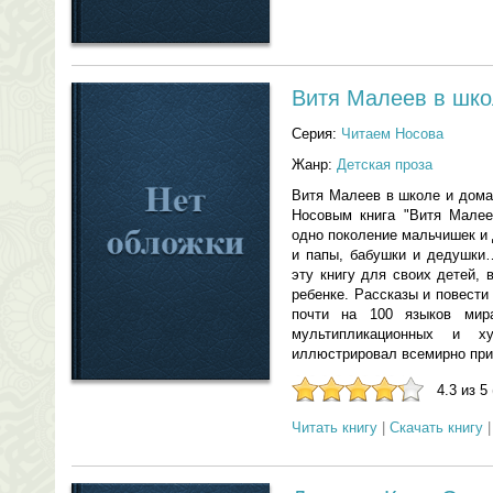
Витя Малеев в шко
Серия:
Читаем Носова
Жанр:
Детская проза
Витя Малеев в школе и дома
Носовым книга "Витя Малее
одно поколение мальчишек и
и папы, бабушки и дедушки
эту книгу для своих детей,
ребенке. Рассказы и повести
почти на 100 языков мир
мультипликационных и х
иллюстрировал всемирно при
4.3 из 5
Читать книгу
|
Скачать книгу