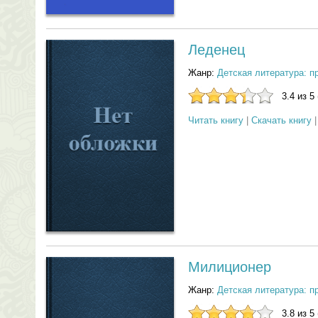
Леденец
Жанр:
Детская литература: п
3.4 из 5
Читать книгу
|
Скачать книгу
Милиционер
Жанр:
Детская литература: п
3.8 из 5