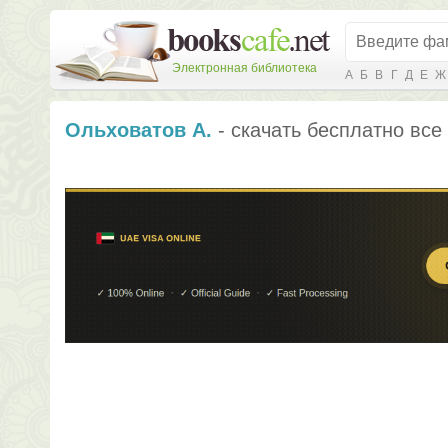
Электронная библиотека
А
Б
В
Г
Д
Е
Ж
Ольховатов А.
- скачать бесплатно все