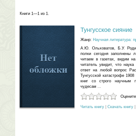
Книги 1—1 из 1.
Тунгусское сияние
Жанр:
Научная литература: п
А.Ю. Ольховатов, Б.У. Род
полки сегодня заполнены 
читаем в газетах, видим на
читатель увидит, что наука
ответ на любой вопрос Ра
Тунгусской катастрофе 1908
книг со строго научным 
чудесам ...
Оцените
Читать книгу
|
Скачать книгу