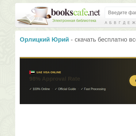
Электронная библиотека
А
Б
В
Г
Д
Е
Ж
Орлицкий Юрий
- скачать бесплатно вс