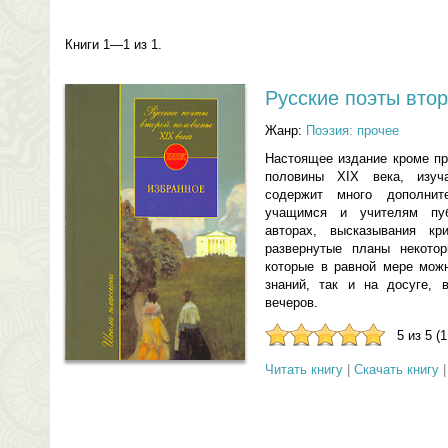
Книги 1—1 из 1.
Русские поэты вто
Жанр:
Поэзия: прочее
Настоящее издание кроме пр
половины XIX века, изуч
содержит много дополни
учащимся и учителям пуб
авторах, высказывания кр
развернутые планы некото
которые в равной мере можн
знаний, так и на досуге, 
вечеров.
5 из 5 (
Читать книгу
|
Скачать книгу