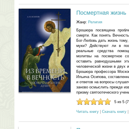
Посмертная жизнь
Жанр:
Религия
Брошюра посвящена пробл
смерти. Как понять Вечност
Бог-Любовь дать жизнь тому, 
муки? Действуют ли в по
реальные средства помо
молитвы на посмертное со
оставить равнодушными эт
человеческой жизни в двух 
Брошюра профессора Москов
Ильича Осипова, составленн
и ответов на вопросы слуша
заново осмыслить прежде изв
призму святоотеческого учен
5 из 5 (
Читать книгу
|
Скачать книгу