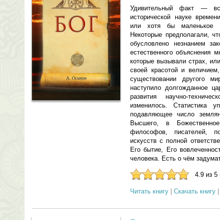
Удивительный факт — вс
исторической науке времени
или хотя бы маленькое 
Некоторые предполагали, чт
обусловлено незнанием за
естественного объяснения м
которые вызывали страх, ил
своей красотой и величием
существовании другого ми
наступило долгожданное ца
развития научно-технич
изменилось. Статистика у
подавляющее число землян
Высшего, в Божественно
философов, писателей, п
искусств с полной ответств
Его бытие, Его вовлеченнос
человека. Есть о чём задума
4.9 из 5
Читать книгу
|
Скачать книгу