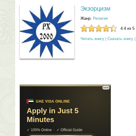
Экзорцизм
Жанр:
Религия
4.4 из 5
Читать книгу
|
Скачать книгу