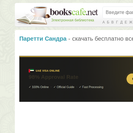
Электронная библиотека
А
Б
В
Г
Д
Е
Ж
Паретти Сандра
- скачать бесплатно вс