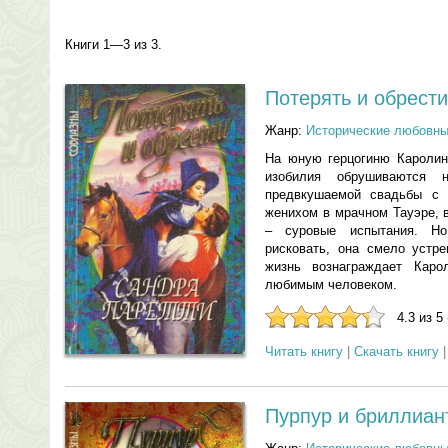
Книги 1—3 из 3.
Потерять и обрести
Жанр:
Исторические любовн
На юную герцогиню Каролин
изобилия обрушиваются 
предвкушаемой свадьбы с 
женихом в мрачном Тауэре, 
– суровые испытания. Но
рисковать, она смело устре
жизнь вознаграждает Каро
любимым человеком.
4.3 из 5
Читать книгу
|
Скачать книгу
Пурпур и бриллиан