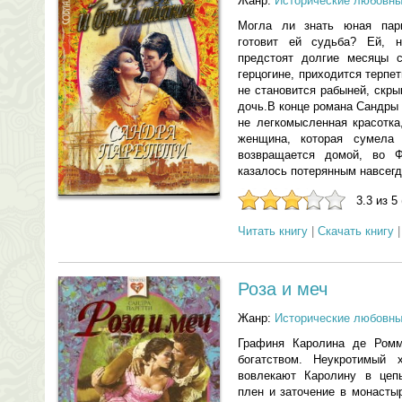
Жанр:
Исторические любовн
Могла ли знать юная пари
готовит ей судьба? Ей, н
предстоят долгие месяцы с
герцогине, приходится терпе
не становится рабыней, скры
дочь.В конце романа Сандры
не легкомысленная красотка
женщина, которая сумела
возвращается домой, во Ф
казалось потерянным навсегд
3.3 из 5
Читать книгу
|
Скачать книгу
Роза и меч
Жанр:
Исторические любовн
Графиня Каролина де Ромм
богатством. Неукротимый 
вовлекают Каролину в цеп
плен и заточение в монасты