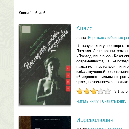
Книги 1—6 из 6.
Анаис
Жанр:
Короткие любовные р
В новую книгу всемирно из
Паскаля Лене вошли роман
«Последняя любовь Казанов
современности, а «После
название настоящей книг
взбаламученной революциями
объединяют сильные страсти
яркая, незабываемая эротика
3.1 из 5
Читать книгу
|
Скачать книгу
Ирреволюция