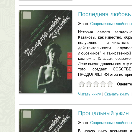
Последняя любовь
Жанр:
Современные любовны
История самого загадоч
Казановы, как известно, обр
полуслове – и читателю
действительности случ
любовников” и таинственной
костюм… Классик современ
Лене смело дописывает эту 
того, создает СОБСТВЕ
ПРОДОЛЖЕНИЯ этой истор
Оцените
Читать книгу
|
Скачать книгу
Прощальный ужин
Жанр:
Современные любовны
В новую книгу всемирно из