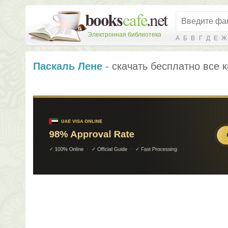
Электронная библиотека
А
Б
В
Г
Д
Е
Ж
Паскаль Лене
- скачать бесплатно все к