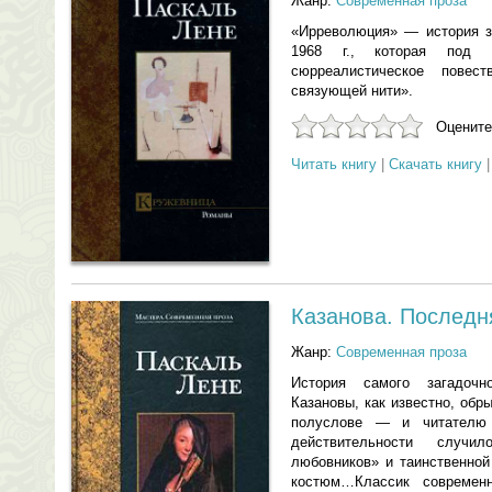
Жанр:
Современная проза
«Ирреволюция» — история з
1968 г., которая под 
сюрреалистическое повес
связующей нити».
Оцените
Читать книгу
|
Скачать книгу
Казанова. Последн
Жанр:
Современная проза
История самого загадоч
Казановы, как известно, обр
полуслове — и читателю
действительности случ
любовников» и таинственной
костюм…Классик современ