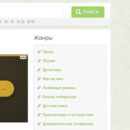
ПОИСК
Э
Ю
Я
[A-Z]
[0-9]
Жанры
Проза
Поэзия
Детективы
Фантастика
Любовные романы
Бизнес-литература
Детские книги
Приключения и путешествия
Документальная литература