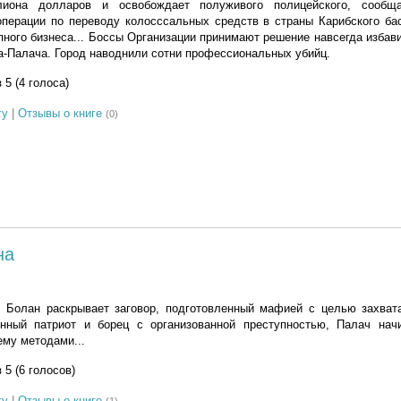
лиона долларов и освобождает полуживого полицейского, сооб
операции по переводу колосссальных средств в страны Карибского ба
пного бизнеса... Боссы Организации принимают решение навсегда избави
-Палача. Город наводнили сотни профессиональных убийц.
з 5 (4 голоса)
гу
|
Отзывы о книге
(0)
на
 Болан раскрывает заговор, подготовленный мафией с целью захват
нный патриот и борец с организованной преступностью, Палач нач
му методами...
з 5 (6 голосов)
гу
|
Отзывы о книге