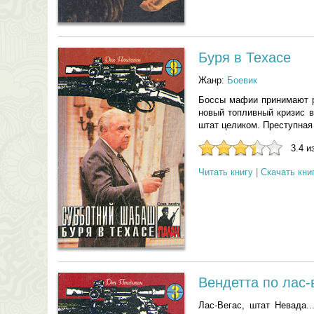
Буря в Техасе
Жанр:
Боевик
Боссы мафии принимают р
новый топливный кризис в
штат целиком. Преступная 
3.4 и
Читать книгу
|
Скачать кни
Вендетта по лас-
Лас-Вегас, штат Невада.