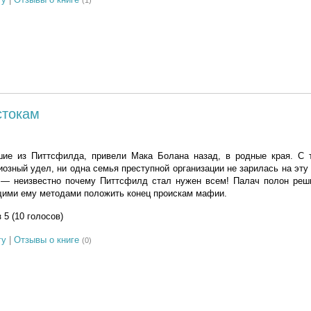
(1)
стокам
ие из Питтсфилда, привели Мака Болана назад, в родные края. С т
иозный удел, ни одна семья преступной организации не зарилась на эту
 — неизвестно почему Питтсфилд стал нужен всем! Палач полон реш
ущими ему методами положить конец проискам мафии.
з 5 (10 голосов)
гу
|
Отзывы о книге
(0)