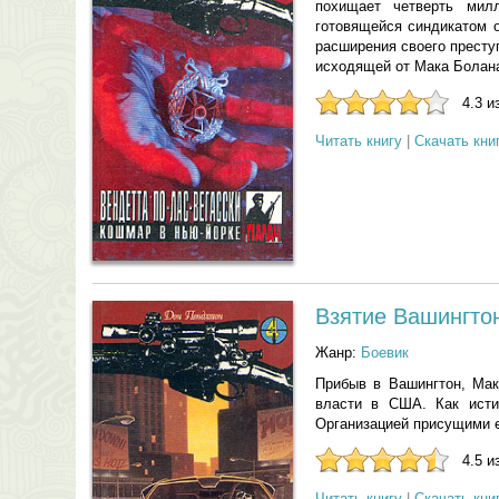
похищает четверть мил
готовящейся синдикатом 
расширения своего престу
исходящей от Мака Болана
4.3 и
Читать книгу
|
Скачать кни
Взятие Вашингто
Жанр:
Боевик
Прибыв в Вашингтон, Мак
власти в США. Как исти
Организацией присущими е
4.5 и
Читать книгу
|
Скачать кни