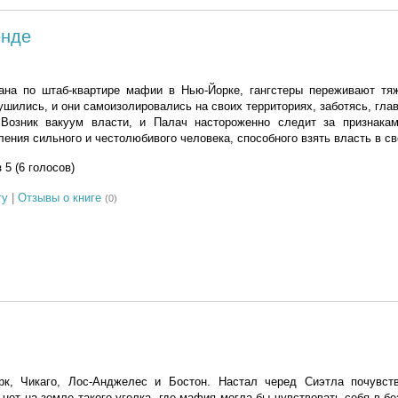
енде
на по штаб-квартире мафии в Нью-Йорке, гангстеры переживают тя
шились, и они самоизолировались на своих территориях, заботясь, гла
 Возник вакуум власти, и Палач настороженно следит за признака
ения сильного и честолюбивого человека, способного взять власть в св
з 5 (6 голосов)
гу
|
Отзывы о книге
(0)
рк, Чикаго, Лос-Анджелес и Бостон. Настал черед Сиэтла почувст
нет на земле такого уголка, где мафия могла бы чувствовать себя в бе