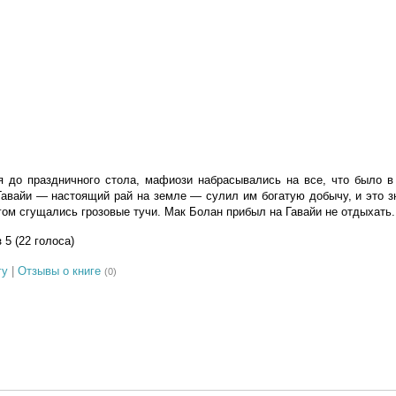
 до праздничного стола, мафиози набрасывались на все, что было в 
 Гавайи — настоящий рай на земле — сулил им богатую добычу, и это з
ом сгущались грозовые тучи. Мак Болан прибыл на Гавайи не отдыхать.
з 5 (22 голоса)
гу
|
Отзывы о книге
(0)