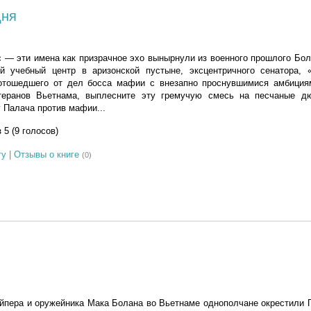
дня
ес — эти имена как призрачное эхо вынырнули из военного прошлого Бол
 учебный центр в аризонской пустыне, эксцентричного сенатора, 
 отошедшего от дел босса мафии с внезапно проснувшимися амбиция
еранов Вьетнама, выплесните эту гремучую смесь на песчаные д
 Палача против мафии...
з 5 (9 голосов)
гу
|
Отзывы о книге
(0)
пера и оружейника Мака Болана во Вьетнаме однополчане окрестили П