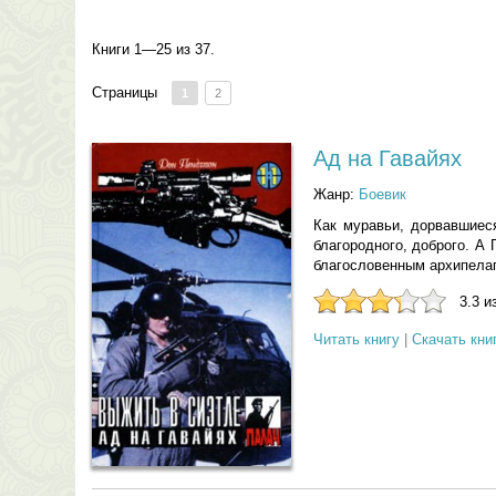
Книги 1—25 из 37.
Страницы
1
2
Ад на Гавайях
Жанр:
Боевик
Как муравьи, дорвавшиеся
благородного, доброго. А
благословенным архипелаг
3.3 и
Читать книгу
|
Скачать кни