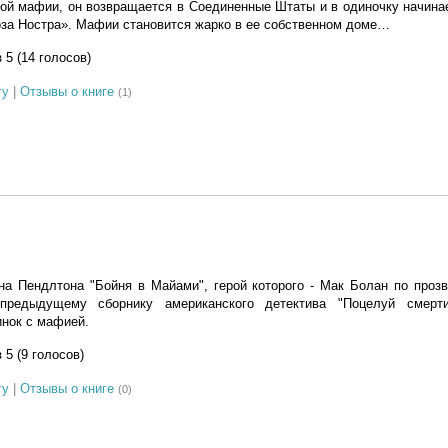
вой мафии, он возвращается в Соединенные Штаты и в одиночку начина
оза Ностра». Мафии становится жарко в ее собственном доме…
з 5 (14 голосов)
гу
|
Отзывы о книге
(1)
а Пендлтона "Бойня в Майами", герой которого - Мак Болан по прозв
предыдущему сборнику американского детектива "Поцелуй смерти
нок с мафией.
з 5 (9 голосов)
гу
|
Отзывы о книге
(0)