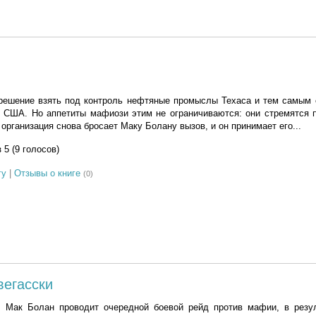
ешение взять под контроль нефтяные промыслы Техаса и тем самым 
 США. Но аппетиты мафиози этим не ограничиваются: они стремятся п
организация снова бросает Маку Болану вызов, и он принимает его...
з 5 (9 голосов)
гу
|
Отзывы о книге
(0)
вегасски
.. Мак Болан проводит очередной боевой рейд против мафии, в резул