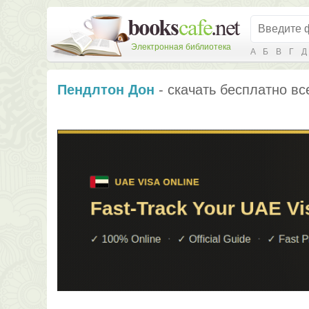
Электронная библиотека
А
Б
В
Г
Д
Пендлтон Дон
- скачать бесплатно вс