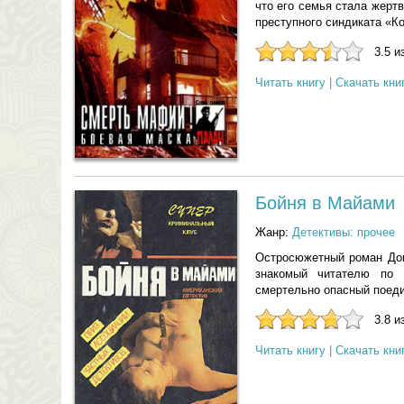
что его семья стала жерт
преступного синдиката «К
3.5 и
Читать книгу
|
Скачать кни
Бойня в Майами
Жанр:
Детективы: прочее
Остросюжетный роман Дон
знакомый читателю по 
смертельно опасный поеди
3.8 и
Читать книгу
|
Скачать кни