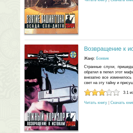
Возвращение к и
Жанр:
Боевик
Странные слухи, пришедш
обратил в пепел этот маф
внезапно все изменилось
свет на эту тайну и прис
3.1 и
Читать книгу
|
Скачать кни