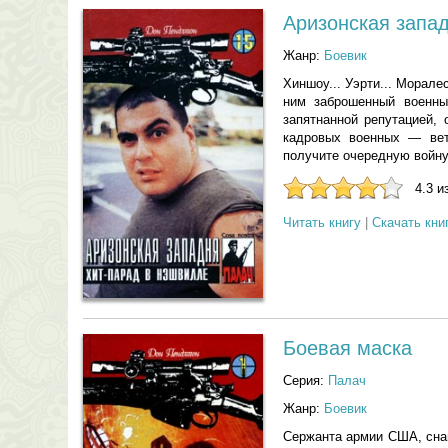
Аризонская запа
Жанр:
Боевик
Хиншоу... Уэрти... Морал
ним заброшенный военный
запятнанной репутацией,
кадровых военных — вет
получите очередную войну
4.3 и
Читать книгу
|
Скачать кни
Боевая маска
Серия:
Палач
Жанр:
Боевик
Сержанта армии США, снай