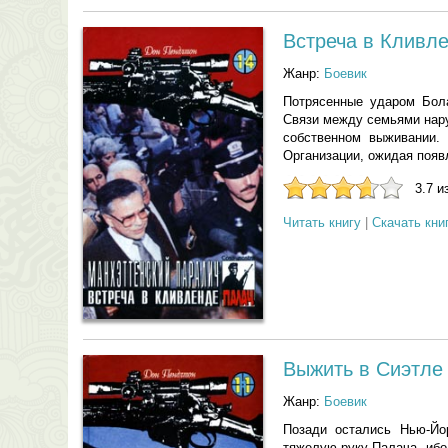
Встреча в Кливл
Жанр:
Боевик
Потрясенные ударом Бола
Связи между семьями нару
собственном выживании.
Организации, ожидая появл
3.7 и
Читать книгу
|
Скачать кни
Выжить в Сиэтле
Жанр:
Боевик
Позади остались Нью-Йо
тяжелую руку Палача, ибо 