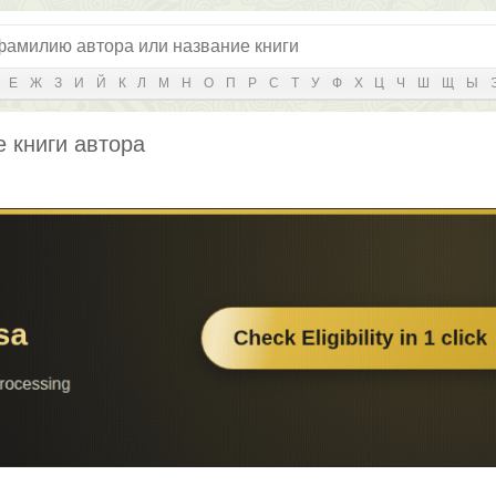
Е
Ж
З
И
Й
К
Л
М
Н
О
П
Р
С
Т
У
Ф
Х
Ц
Ч
Ш
Щ
Ы
е книги автора