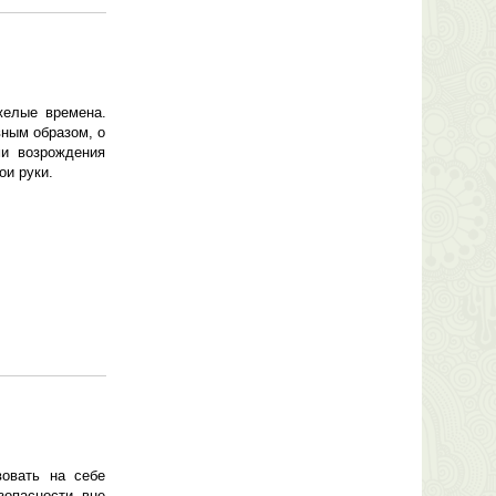
желые времена.
вным образом, о
ми возрождения
ои руки.
вовать на себе
зопасности, вне