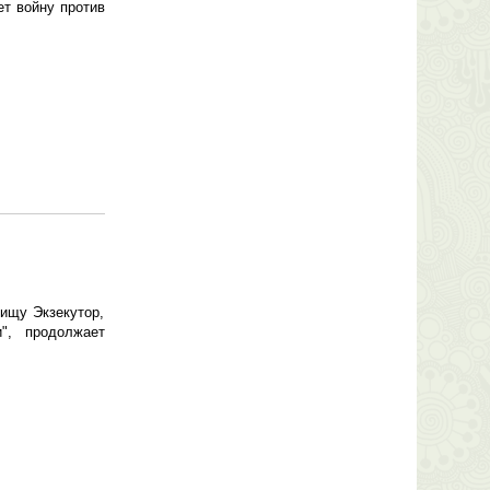
ет войну против
ищу Экзекутор,
", продолжает