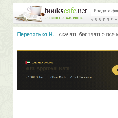
Электронная библиотека
А
Б
В
Г
Д
Е
Ж
Перетятько Н.
- скачать бесплатно все 