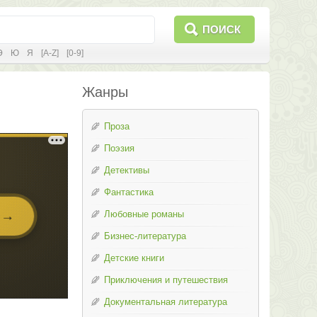
ПОИСК
Э
Ю
Я
[A-Z]
[0-9]
Жанры
Проза
Поэзия
Детективы
Фантастика
Любовные романы
Бизнес-литература
Детские книги
Приключения и путешествия
Документальная литература