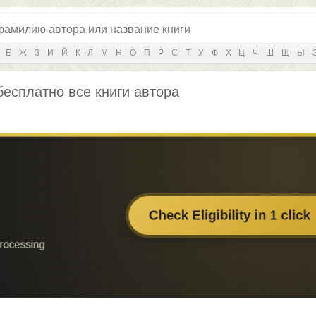
Е
Ж
З
И
Й
К
Л
М
Н
О
П
Р
С
Т
У
Ф
Х
Ц
Ч
Ш
Щ
Ы
бесплатно все книги автора