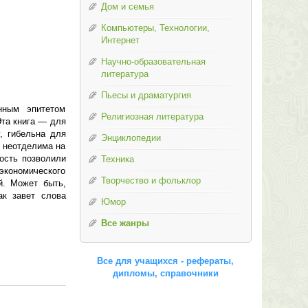
Дом и семья
Компьютеры, Технологии,
Интернет
Научно-образовательная
литература
Пьесы и драматургия
нным эпитетом
Религиозная литература
Эта книга — для
у, гибельна для
Энциклопедии
а неотделима на
ность позволили
Техника
 экономического
Творчество и фольклор
й. Может быть,
ак завет слова
Юмор
Все жанры
Все для учащихся - рефераты,
дипломы, справочники