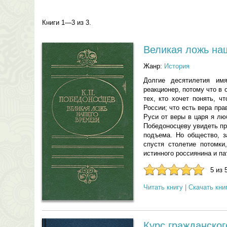
Книги 1—3 из 3.
Великая ложь на
Жанр:
История
Долгие десятилетия им
реакционер, потому что в
тех, кто хочет понять, ч
России; что есть вера пр
Руси от веры в царя я лю
Победоносцеву увидеть пр
подъема. Но общество, з
спустя столетие потомки
истинного россиянина и па
5 из 
Читать книгу
|
Скачать кни
Курс гражданского