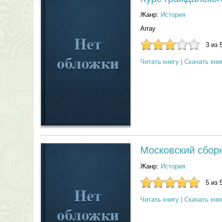
Жанр:
История
Array
3 из 
Читать книгу
|
Скачать кни
Московский сбор
Жанр:
История
5 из 
Читать книгу
|
Скачать кни