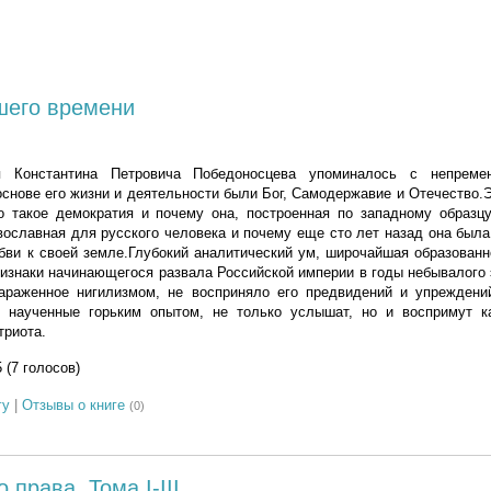
шего времени
я Константина Петровича Победоносцева упоминалось с непреме
 основе его жизни и деятельности были Бог, Самодержавие и Отечество.
то такое демократия и почему она, построенная по западному образц
авославная для русского человека и почему еще сто лет назад она был
бви к своей земле.Глубокий аналитический ум, широчайшая образован
изнаки начинающегося развала Российской империи в годы небывалого
араженное нигилизмом, не восприняло его предвидений и упреждени
, наученные горьким опытом, не только услышат, но и воспримут к
триота.
5 (7 голосов)
гу
|
Отзывы о книге
(0)
 права. Тома I-III