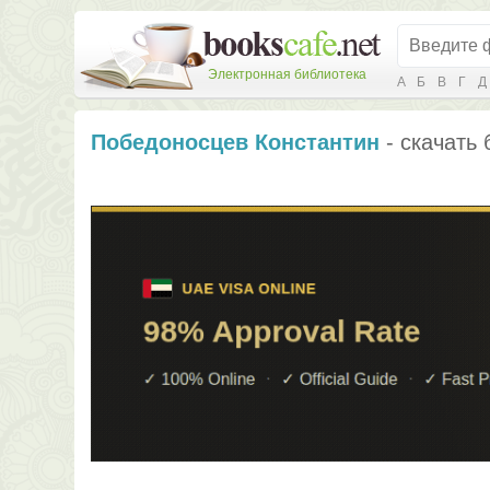
Электронная библиотека
А
Б
В
Г
Д
Победоносцев Константин
- скачать 