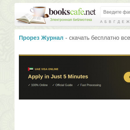
Электронная библиотека
А
Б
В
Г
Д
Е
Ж
Прорез Журнал
- скачать бесплатно все