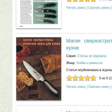
Читать книгу
|
Скачать книгу
Магия сверхостро
кухне
Серия:
Статьи из журнала
Жанр:
Хобби и ремесла
Статья опубликована в журна
5 из 5 (
Читать книгу
|
Скачать книгу