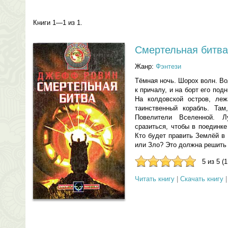
Книги 1—1 из 1.
Смертельная битва
Жанр:
Фэнтези
Тёмная ночь. Шорох волн. В
к причалу, и на борт его по
На колдовской остров, ле
таинственный корабль. Та
Повелители Вселенной. 
сразиться, чтобы в поединк
Кто будет править Землёй 
или Зло? Это должна решить 
5 из 5 (
Читать книгу
|
Скачать книгу