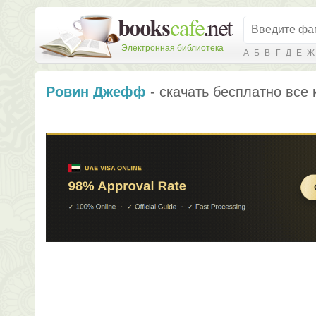
Электронная библиотека
А
Б
В
Г
Д
Е
Ж
Ровин Джефф
- скачать бесплатно все 