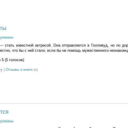
ты
 романы
 стать известной актрисой. Она отправляется в Голливуд, но по дор
естно, что бы с ней стало, если бы не помощь мужественного незнаком
з 5 (5 голосов)
гу
|
Отзывы о книге
(0)
тся
 романы