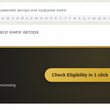
Е
Ж
З
И
Й
К
Л
М
Н
О
П
Р
С
Т
У
Ф
Х
Ц
Ч
Ш
Щ
Ы
все книги автора