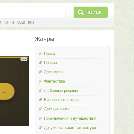
ПОИСК
Э
Ю
Я
[A-Z]
[0-9]
Жанры
Проза
Поэзия
Детективы
Фантастика
Любовные романы
Бизнес-литература
Детские книги
Приключения и путешествия
Документальная литература