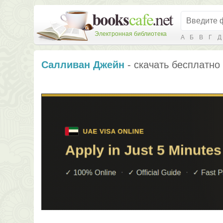
Электронная библиотека
А
Б
В
Г
Д
Салливан Джейн
- скачать бесплатно 