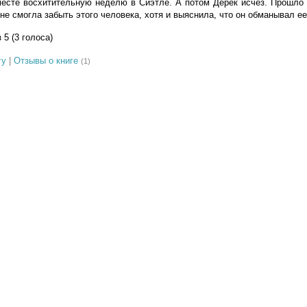
есте восхитительную неделю в Сиэтле. А потом Дерек исчез. Прошло 
не смогла забыть этого человека, хотя и выяснила, что он обманывал е
з 5 (3 голоса)
гу
|
Отзывы о книге
(1)