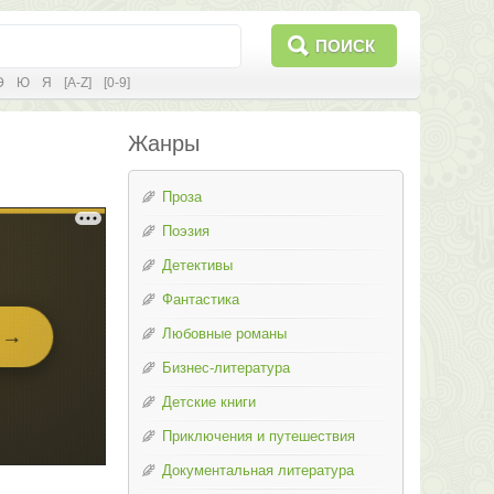
ПОИСК
Э
Ю
Я
[A-Z]
[0-9]
Жанры
Проза
Поэзия
Детективы
Фантастика
Любовные романы
Бизнес-литература
Детские книги
Приключения и путешествия
Документальная литература