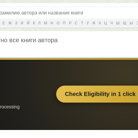
Е
Ж
З
И
Й
К
Л
М
Н
О
П
Р
С
Т
У
Ф
Х
Ц
Ч
Ш
Щ
Ы
но все книги автора