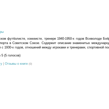
ры
ском футболисте, хоккеисте, тренере 1940-1950-х годов Всеволоде Боб
спорта в Советском Союзе. Содержит описание знаменитых междунаро
 с 1930-х годов, отношений между игроками и тренерами, спортивной п
з 5 (5 голосов)
гу
|
Отзывы о книге
(0)