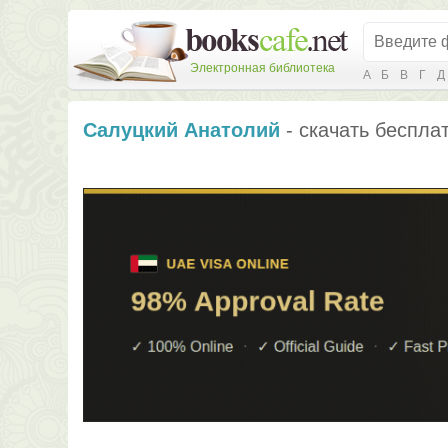
Электронная библиотека
А
Б
В
Г
Д
Салуцкий Анатолий
- скачать бесплат