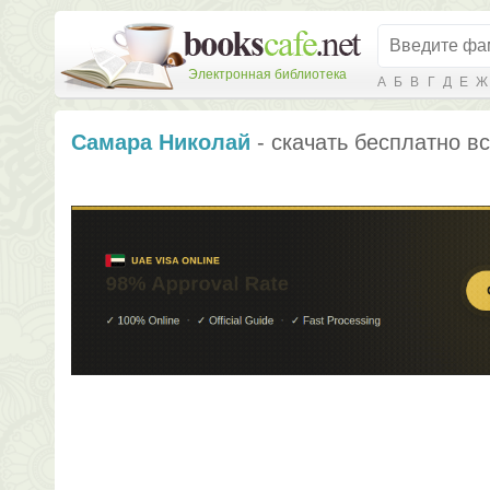
Электронная библиотека
А
Б
В
Г
Д
Е
Ж
Самара Николай
- скачать бесплатно вс