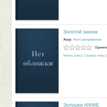
Золотой значок
Жанр:
Неотсортированное
Оцените
Читать книгу
|
Скачать книгу
Золушка ANIME