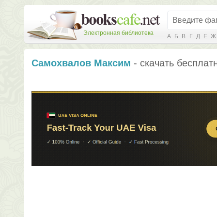
Электронная библиотека
А
Б
В
Г
Д
Е
Ж
Самохвалов Максим
- скачать бесплатн