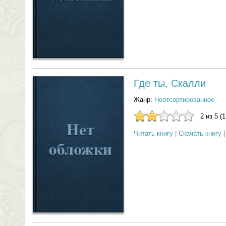
Где ты, Скалли
Жанр:
Неотсортированное
2 из 5 (
Читать книгу
|
Скачать книгу