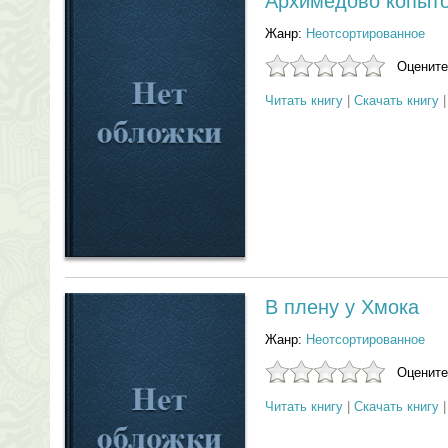
Архимедово копыт
Жанр:
Неотсортированное
Оцените
Читать книгу
|
Скачать книгу
В плену у Хмока
Жанр:
Неотсортированное
Оцените
Читать книгу
|
Скачать книгу