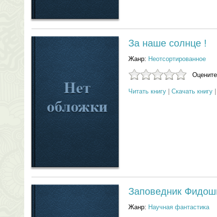
За наше солнце !
Жанр:
Неотсортированное
Оцените
Читать книгу
|
Скачать книгу
Заповедник Фидош
Жанр:
Научная фантастика