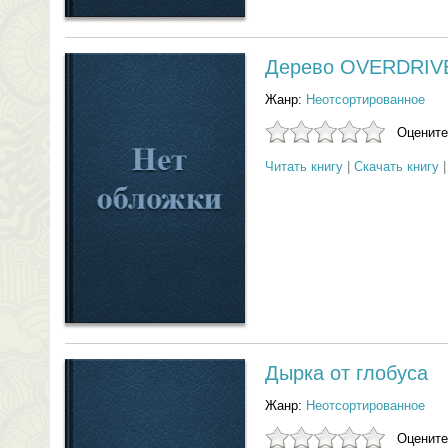
Дерево OVERDRIV
Жанр:
Неотсортированное
Оцените
Читать книгу
|
Скачать книгу
Дырка от глобуса
Жанр:
Неотсортированное
Оцените