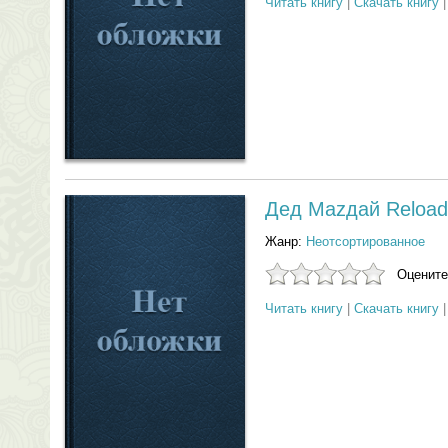
Читать книгу
|
Скачать книгу
Дед Мazдай Reloa
Жанр:
Неотсортированное
Оцените
Читать книгу
|
Скачать книгу