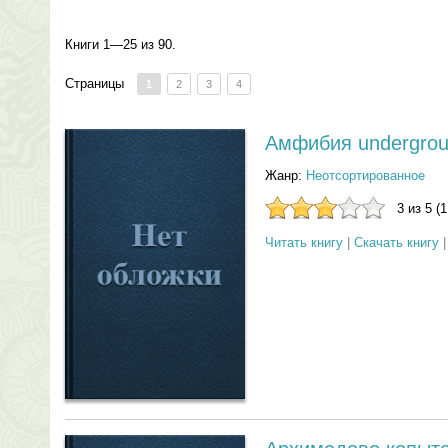
Книги 1—25 из 90.
Страницы
1
2
3
4
Амфибия undergro
Жанр:
Неотсортированное
3 из 5 (
Читать книгу
|
Скачать книгу