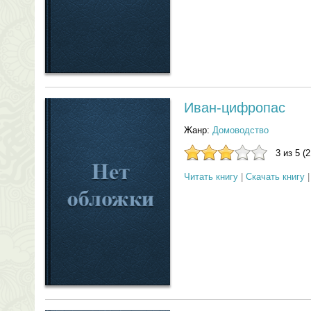
Иван-цифропас
Жанр:
Домоводство
3 из 5 (
Читать книгу
|
Скачать книгу