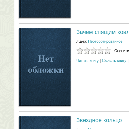
Зачем спящим ковл
Жанр:
Неотсортированное
Оцените
Читать книгу
|
Скачать книгу
Звездное кольцо