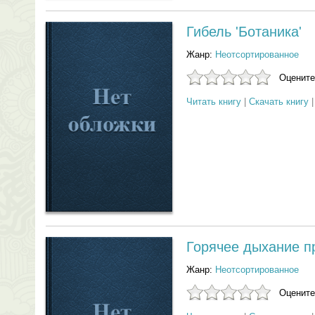
Гибель 'Ботаника'
Жанр:
Неотсортированное
Оцените
Читать книгу
|
Скачать книгу
Горячее дыхание п
Жанр:
Неотсортированное
Оцените