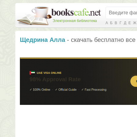
Электронная библиотека
А
Б
В
Г
Д
Е
Ж
Щедрина Алла
- скачать бесплатно все