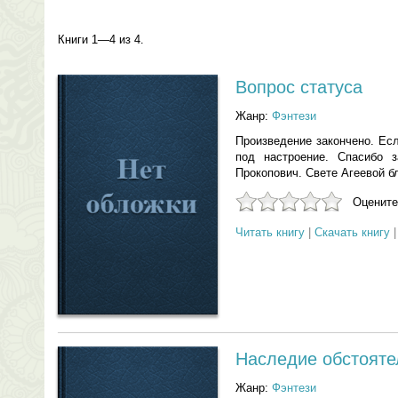
Книги 1—4 из 4.
Вопрос статуса
Жанр:
Фэнтези
Произведение закончено. Есл
под настроение. Спасибо
Прокопович. Свете Агеевой б
Оцените
Читать книгу
|
Скачать книгу
Наследие обстояте
Жанр:
Фэнтези