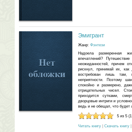
Эмигрант
Жанр:
Фэнтези
Надоела размеренная ж
впечатлений? Путешествие
неожиданностей, причем от
рискнул, принимай их, как
востребован лишь там, 
неприятности. Поэтому ша
спокойно и размерено, даж
отрицательных чисел. Сто
приходится сутками, сме
дворцовые интриги и условно
ведь и не обещал, что будет 
5 из 5 (
Читать книгу
|
Скачать книгу