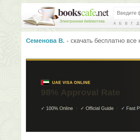
Электронная библиотека
А
Б
В
Г
Д
Семенова В.
- скачать бесплатно все 