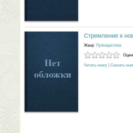
Стремление к нов
Жанр:
Публицистика
Оцени
Читать книгу
|
Скачать кни