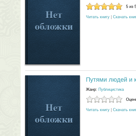
5 из 
Читать книгу
|
Скачать кни
Путями людей и 
Жанр:
Публицистика
Оцени
Читать книгу
|
Скачать кни