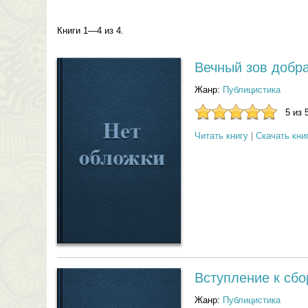
Книги 1—4 из 4.
Вечный зов добра
Жанр:
Публицистика
5 из 
Читать книгу
|
Скачать кни
Вступление к сбо
Жанр:
Публицистика