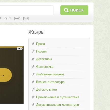
ПОИСК
Э
Ю
Я
[A-Z]
[0-9]
Жанры
Проза
Поэзия
Детективы
Фантастика
Любовные романы
Бизнес-литература
Детские книги
Приключения и путешествия
Документальная литература