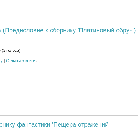
 (Предисловие к сборнику 'Платиновый обруч')
5 (3 голоса)
гу
|
Отзывы о книге
(0)
рнику фантастики 'Пещера отражений'