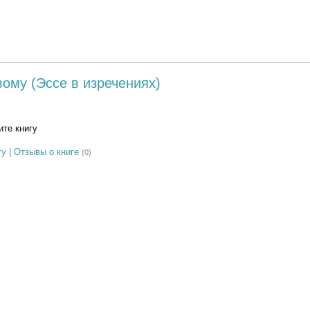
ому (Эссе в изречениях)
те книгу
гу
|
Отзывы о книге
(0)