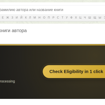
Е
Ж
З
И
Й
К
Л
М
Н
О
П
Р
С
Т
У
Ф
Х
Ц
Ч
Ш
Щ
Ы
книги автора