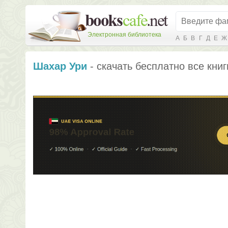
Электронная библиотека
А
Б
В
Г
Д
Е
Ж
Шахар Ури
- скачать бесплатно все книг