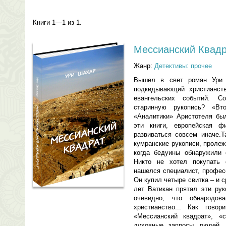
Книги 1—1 из 1.
Мессианский Квад
Жанр:
Детективы: прочее
Вышел в свет роман Ури 
подкидывающий христианст
евангельских событий. С
старинную рукопись? «Вто
«Аналитики» Аристотеля бы
эти книги, европейская 
развиваться совсем иначе.
кумранские рукописи, проле
когда бедуины обнаружили 
Никто не хотел покупать 
нашелся специалист, профес
Он купил четыре свитка – и 
лет Ватикан прятал эти рук
очевидно, что обнародов
христианство... Как гово
«Мессианский квадрат», «
духовные запросы людей. 