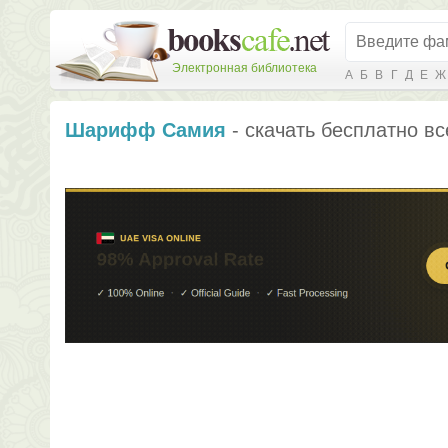
Электронная библиотека
А
Б
В
Г
Д
Е
Ж
Шарифф Самия
- скачать бесплатно вс