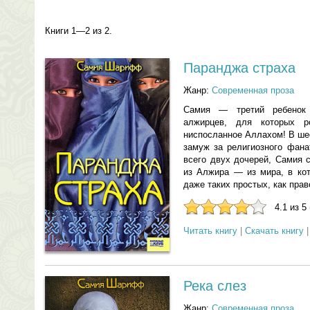
Книги 1—2 из 2.
Паранджа страха
Жанр:
Современная проза
Самия — третий ребенок
алжирцев, для которых р
ниспосланное Аллахом! В ше
замуж за религиозного фана
всего двух дочерей, Самия 
из Алжира — из мира, в ко
даже таких простых, как прав
4.1 из 5
Читать книгу
|
Скачать книгу
Река слез
Жанр:
Современная проза