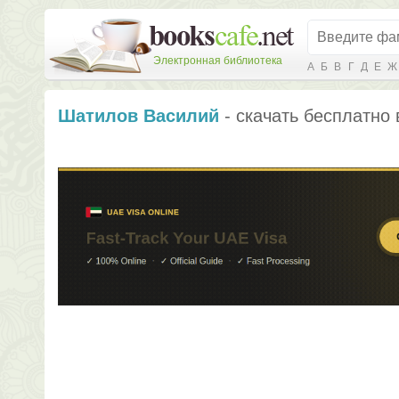
Электронная библиотека
А
Б
В
Г
Д
Е
Ж
Шатилов Василий
- скачать бесплатно 