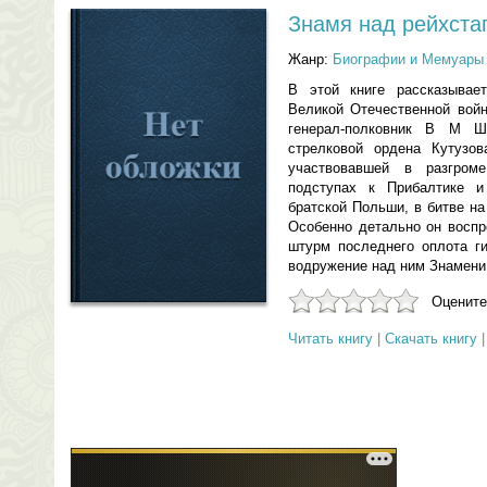
Знамя над рейхста
Жанр:
Биографии и Мемуары
В этой книге рассказывае
Великой Отечественной войн
генерал-полковник В М Ш
стрелковой ордена Кутузов
участвовавшей в разгром
подступах к Прибалтике и
братской Польши, в битве н
Особенно детально он воспр
штурм последнего оплота ги
водружение над ним Знамен
Оцените
Читать книгу
|
Скачать книгу