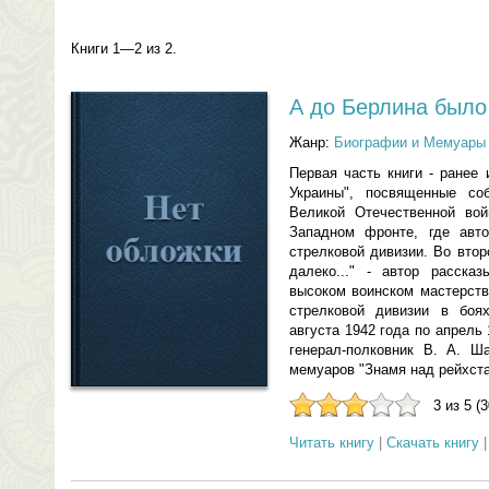
Книги 1—2 из 2.
А до Берлина было
Жанр:
Биографии и Мемуары
Первая часть книги - ранее
Украины", посвященные со
Великой Отечественной во
Западном фронте, где авт
стрелковой дивизии. Во втор
далеко..." - автор расска
высоком воинском мастерств
стрелковой дивизии в боя
августа 1942 года по апрель
генерал-полковник В. А. Ш
мемуаров "Знамя над рейхста
3 из 5 (
Читать книгу
|
Скачать книгу