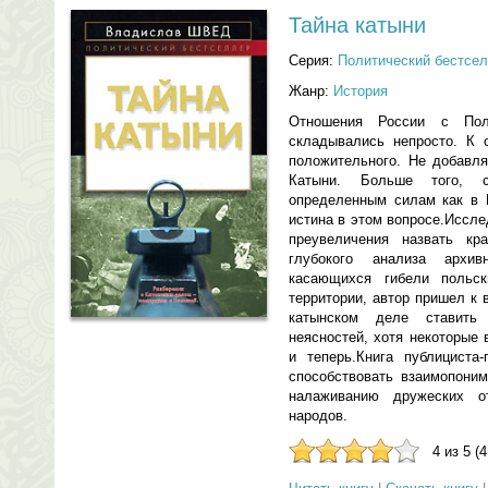
Тайна катыни
Серия:
Политический бестсе
Жанр:
История
Отношения России с Пол
складывались непросто. К 
положительного. Не добавля
Катыни. Больше того, с
определенным силам как в 
истина в этом вопросе.Иссл
преувеличения назвать кр
глубокого анализа архив
касающихся гибели польск
территории, автор пришел к 
катынском деле ставить
неясностей, хотя некоторые
и теперь.Книга публициста
способствовать взаимопони
налаживанию дружеских о
народов.
4 из 5 (