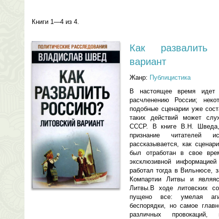
Книги 1—4 из 4.
Как развалить 
вариант
Жанр:
Публицистика
В настоящее время идет 
расчленению России; неко
подобные сценарии уже сос
таких действий может слу
СССР. В книге В.Н. Шведа,
признание читателей и
рассказывается, как сценар
был отработан в свое вре
эксклюзивной информацией
работал тогда в Вильнюсе, 
Компартии Литвы и являяс
Литвы.В ходе литовских со
пущено все: умелая аги
беспорядки, но самое глав
различных провокаций,