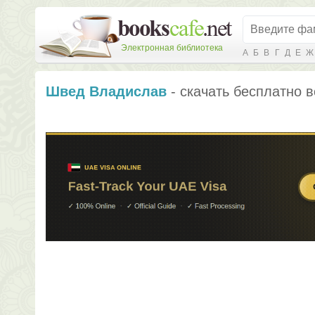
Электронная библиотека
А
Б
В
Г
Д
Е
Ж
Швед Владислав
- скачать бесплатно в