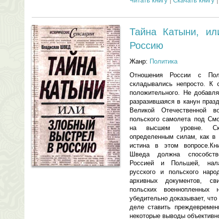
Читать книгу
|
Скачать книгу
Тайна Катыни, ил
Россию
Жанр:
Политика
Отношения России с Пол
складывались непросто. К 
положительного. Не добавля
разразившаяся в канун праз
Великой Отечественной в
польского самолета под См
на высшем уровне. Скл
определенным силам, как в 
истина в этом вопросе.Кни
Шведа должна способств
Россией и Польшей, нал
русского и польского наро
архивных документов, св
польских военнопленных н
убедительно доказывает, что
деле ставить преждевременн
некоторые выводы объективно