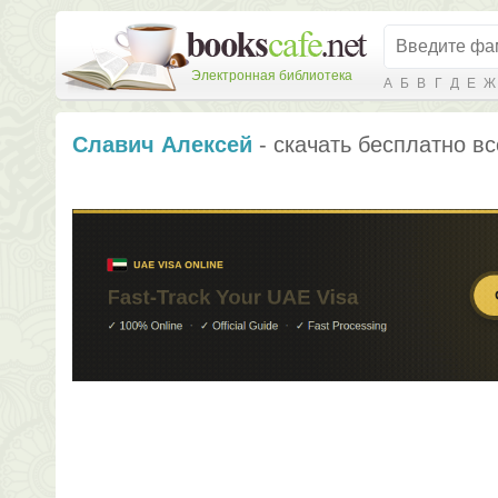
Электронная библиотека
А
Б
В
Г
Д
Е
Ж
Славич Алексей
- скачать бесплатно вс