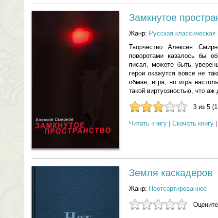
Замкнутое простран
Жанр:
Русская классическая 
Творчество Алексея Смирн
поворотами казалось бы о
писал, можете быть уверен
герои окажутся вовсе не та
обман, игра, но игра насто
такой виртуозностью, что аж 
3 из 5 (
Читать книгу
|
Скачать книгу
Земля каскадеров
Жанр:
Неотсортированное
Оцените