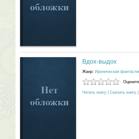
Вдох-выдох
Жанр:
Ироническая фантасти
Оцените
Читать книгу
|
Скачать книгу