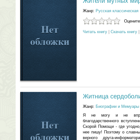
Жители мутных ми
Жанр:
Русская классическая 
Оцените
Читать книгу
|
Скачать книгу
Житница сердобол
Жанр:
Биографии и Мемуары
Я не могу и не вправ
благодарственного вступлен
Скорой Помощи - где угодно
нее пишу! Поэтому о славны
верного друга-информат