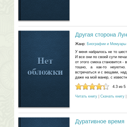
Другая сторона Лу
Жанр:
Биографии и Мемуары
У меня набралось не то шест
И все они по своей сути печа
от этого смеха становится - 
тошно, а как-то неуютно
встречаться и с вещами, на
даже на мой манер, с известн
4.3 из 5
Читать книгу
|
Скачать книгу
Дуративное время