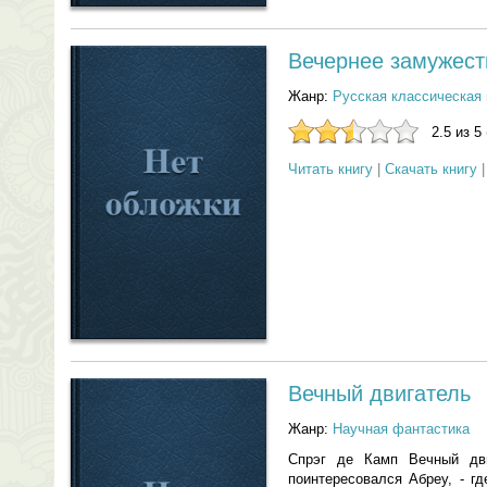
Вечернее замужест
Жанр:
Русская классическая 
2.5 из 5
Читать книгу
|
Скачать книгу
Вечный двигатель
Жанр:
Научная фантастика
Спрэг де Камп Вечный дви
поинтересовался Абреу, - г