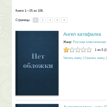
Книги 1—25 из 106.
Страницы
1
2
3
4
5
Ангел катафалка
Жанр:
Русская классическая 
1 из 5 (
Читать книгу
|
Скачать книгу