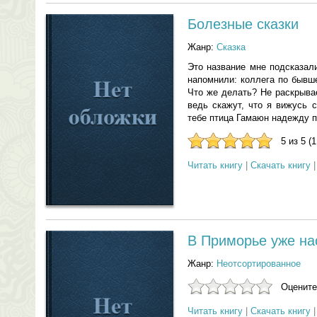
Болезные сказки
Жанр:
Сказка
Это название мне подсказали
напомнили: коллега по бывш
Что же делать? Не раскрыва
ведь скажут, что я вижусь 
тебе птица Гамаюн надежду под
5 из 5 (
Читать книгу
|
Скачать книгу
В Приморье уже на
Жанр:
Неотсортированное
Оцените
Читать книгу
|
Скачать книгу