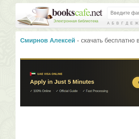
Электронная библиотека
А
Б
В
Г
Д
Е
Ж
Смирнов Алексей
- скачать бесплатно 