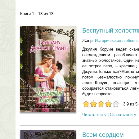
Книги 1—13 из 13.
Беспутный холостя
Жанр:
Исторические любовн
Джулия Коруин ведет сканд
наслаждением разоблачае
знатных холостяков. Один и
ее острое перо, – красавец
Джулии.Только как?Можно со
потом безжалостно покину
леди Коруин, знающая, чт
собирается становиться лег
будет непросто…
3.9 из 5
Читать книгу
|
Скачать книгу
Всем сердцем