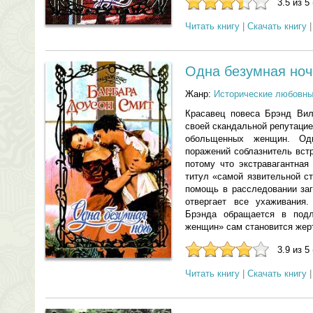
3.5 из 5
Читать книгу
|
Скачать книгу
Одна безумная ноч
Жанр:
Исторические любовн
Красавец повеса Брэнд Вил
своей скандальной репутацие
обольщенных женщин. О
поражений соблазнитель вст
потому что экстравагантная
титул «самой язвительной с
помощь в расследовании заг
отвергает все ухаживания
Брэнда обращается в подл
женщин» сам становится жерт
3.9 из 5
Читать книгу
|
Скачать книгу