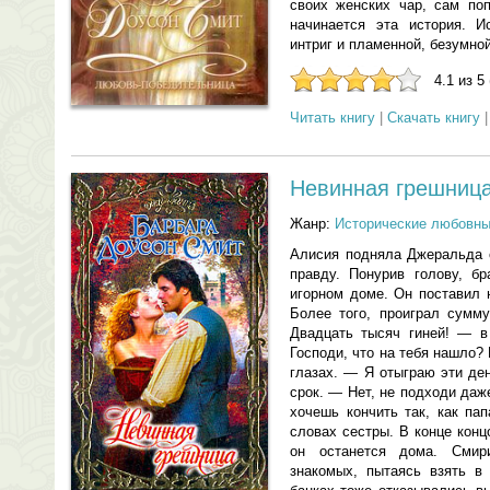
своих женских чар, сам поп
начинается эта история. И
интриг и пламенной, безумн
4.1 из 5
Читать книгу
|
Скачать книгу
Невинная грешниц
Жанр:
Исторические любовн
Алисия подняла Джеральда с
правду. Понурив голову, бр
игорном доме. Он поставил 
Более того, проиграл сумму
Двадцать тысяч гиней! — 
Господи, что на тебя нашло?
глазах. — Я отыграю эти ден
срок. — Нет, не подходи даж
хочешь кончить так, как па
словах сестры. В конце конц
он останется дома. Смир
знакомых, пытаясь взять в 