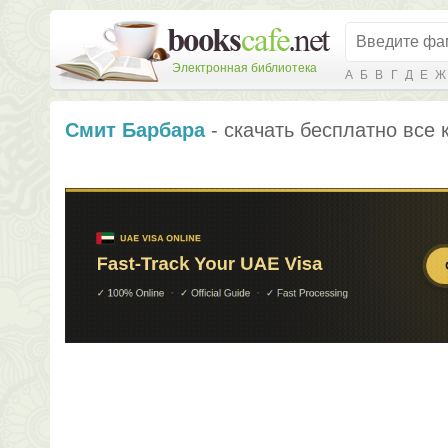
Электронная библиотека
А
Б
В
Г
Д
Е
Ж
Смит Барбара
- скачать бесплатно все 