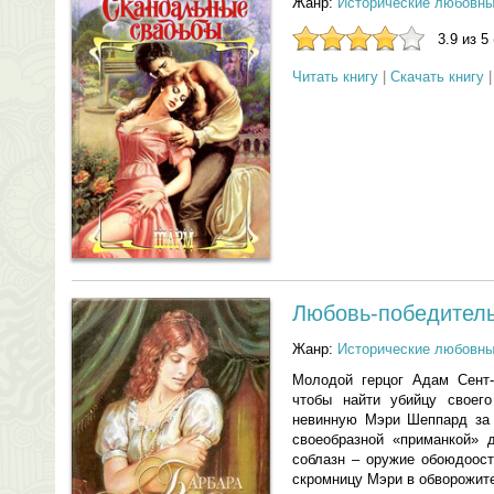
Жанр:
Исторические любовн
3.9 из 5
Читать книгу
|
Скачать книгу
Любовь-победител
Жанр:
Исторические любовн
Молодой герцог Адам Сент-
чтобы найти убийцу своег
невинную Мэри Шеппард за 
своеобразной «приманкой» 
соблазн – оружие обоюдоост
скромницу Мэри в обворожит