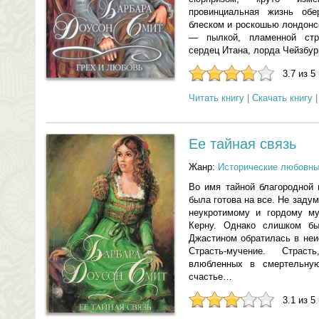
провинциальная жизнь об
блеском и роскошью лондонск
— пылкой, пламенной стра
сердец Итана, лорда Чейзбур
3.7 из 5
Читать книгу
|
Скачать книгу
Ее тайная связь
Жанр:
Исторические любовн
Во имя тайной благородной 
была готова на все. Не заду
неукротимому и гордому м
Керну. Однако слишком б
Джастином обратилась в неи
Страсть-мучение. Страс
влюбленных в смертельну
счастье…
3.1 из 5