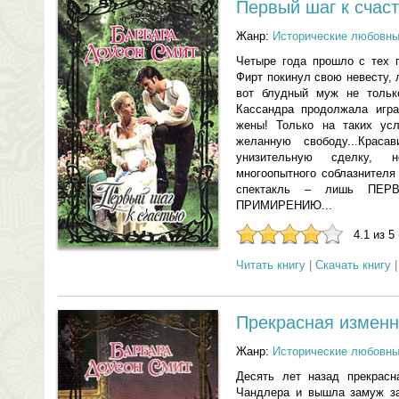
Первый шаг к счас
Жанр:
Исторические любовн
Четыре года прошло с тех 
Фирт покинул свою невесту, 
вот блудный муж не только
Кассандра продолжала игр
жены! Только на таких усл
желанную свободу...Краса
унизительную сделку, 
многоопытного соблазнителя
спектакль – лишь ПЕ
ПРИМИРЕНИЮ...
4.1 из 5
Читать книгу
|
Скачать книгу
Прекрасная измен
Жанр:
Исторические любовн
Десять лет назад прекрас
Чандлера и вышла замуж за