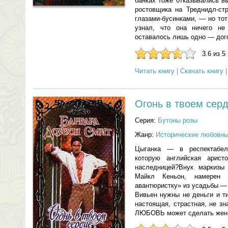
банках тоже отказывались в
ростовщика на Треднидл-ст
глазами-бусинками, — но тот
узнал, что она ничего не
оставалось лишь одно — дог
3.6 из 5
Читать книгу
|
Скачать книгу
Огонь в твоем сер
Серия:
Бутоны розы
Жанр:
Исторические любовн
Цыганка — в респектабел
которую английская арист
наследницей?Внук маркизы
Майкл Кеньон, намерен 
авантюристку» из усадьбы — 
Вивьен нужны не деньги и т
настоящая, страстная, не з
ЛЮБОВЬ может сделать женщ