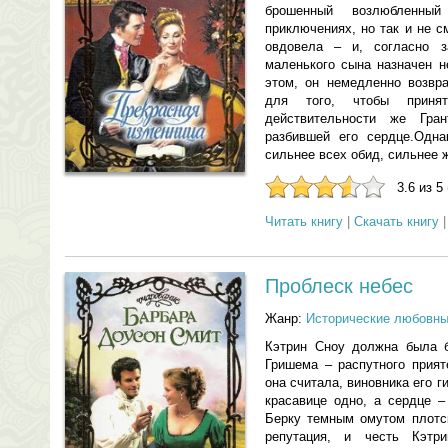
брошенный возлюбленны
приключениях, но так и не 
овдовела – и, согласно з
маленького сына назначен н
этом, он немедленно возвр
для того, чтобы принят
действительности же Гра
разбившей его сердце.Одна
сильнее всех обид, сильнее
3.6 из 5
Читать книгу
|
Скачать книгу
Проблеск небес
Жанр:
Исторические любовн
Кэтрин Сноу должна была б
Гришема – распутного прият
она считала, виновника его 
красавице одно, а сердце –
Берку темным омутом плотск
репутация, и честь Кэтр