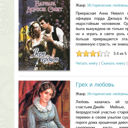
Жанр:
Исторические любовн
Прекрасная Анна Невилл п
офицера лорда Джошуа Ке
недостойным человеком. Од
была вынуждена не только п
но и играть в свете роль 
больше превращается эт
пламенную страсть, не зна
3.4 из 5
Читать книгу
|
Скачать книгу
Грех и любовь
Жанр:
Исторические любовн
Любовь казалась ей гр
счастьем.Джейн Мейхью
безрадостной участью старо
перемен в своем унылом сущ
пороге дома крошечная дево
сюрпризом, круто изм