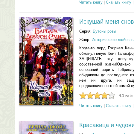
Читать книгу
|
Скачать книгу
Искушай меня сно
Серия:
Бутоны розы
Жанр:
Исторические любовн
Когда-то лорд Гэбриел Кень
обманул юную Кейт Талисфор
ЗАЩИЩАТЬ эту девушку 
собственной жизни!Однако
оснований верить Гэбриел
обидчиком до последнего вз
нем ни друга, ни защ
предназначенного ей самой су
4.1 из 5
Читать книгу
|
Скачать книгу
Красавица и чудов