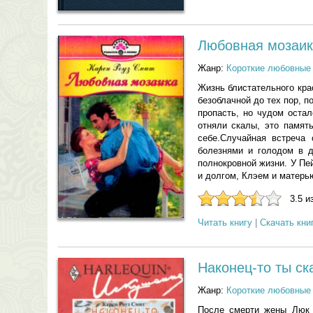
Любовная мозаик
Жанр:
Короткие любовные
Жизнь блистательного кра
безоблачной до тех пор, п
пропасть, но чудом остал
отняли скалы, это памят
себе.Случайная встреча
болезнями и голодом в д
полнокровной жизни. У Пе
и долгом, Клэем и матер
3.5 и
Читать книгу
|
Скачать кни
Наконец-то ты ск
Жанр:
Короткие любовные
После смерти жены Люк 