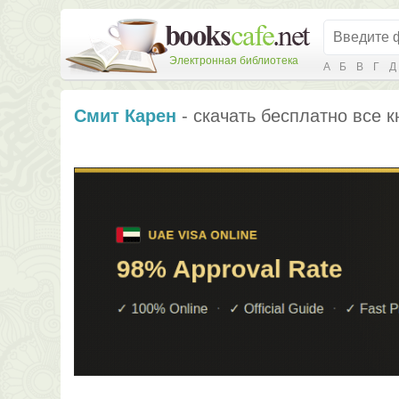
Электронная библиотека
А
Б
В
Г
Д
Смит Карен
- скачать бесплатно все к