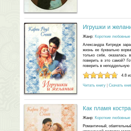
Игрушки и желан
Жанр:
Короткие любовные
Александра Китредж зара
жизнь ее буквально ворв
только себе, оказалась 
поверить в это самой? Г
поверить в неподдельную 
4.8 и
Читать книгу
|
Скачать кни
Как пламя костра
Жанр:
Короткие любовные
Романтичный, обаятельный