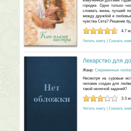
измученной долгими годам
городке. Одно только «н
сломать жизнь лучшей по
между дружбой и любовью
чувства Сета? Решение б
4.7 и
Читать книгу
|
Скачать кни
Лекарство для до
Жанр:
Современные любо
Несмотря на суровые исп
человек создан для любви
такой нелегкой задачей?
3.3 и
Читать книгу
|
Скачать кни