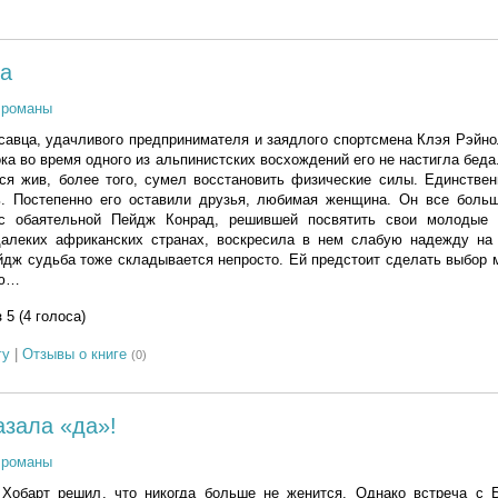
а
 романы
савца, удачливого предпринимателя и заядлого спортсмена Клэя Рэйн
ока во время одного из альпинистских восхождений его не настигла беда
ся жив, более того, сумел восстановить физические силы. Единствен
ь. Постепенно его оставили друзья, любимая женщина. Он все боль
 с обаятельной Пейдж Конрад, решившей посвятить свои молодые 
алеких африканских странах, воскресила в нем слабую надежду на
йдж судьба тоже складывается непросто. Ей предстоит сделать выбор
ью…
з 5 (4 голоса)
гу
|
Отзывы о книге
(0)
азала «да»!
 романы
Хобарт решил, что никогда больше не женится. Однако встреча с 