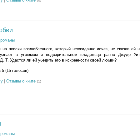
гу
|
Отзывы о книге
(0)
юбви
 романы
на поиски возлюбленного, который неожиданно исчез, не сказав ей н
 узнает в угрюмом и подозрительном владельце ранчо Джуде Уит
. Т. Удастся ли ей убедить его в искренности своей любви?
з 5 (15 голосов)
гу
|
Отзывы о книге
(1)
и
 романы