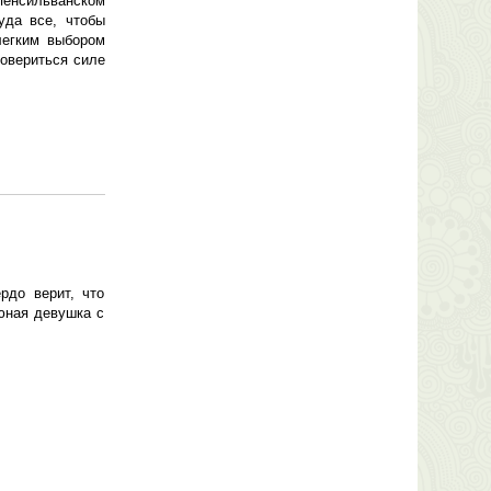
 пенсильванском
уда все, чтобы
легким выбором
овериться силе
рдо верит, что
юная девушка с