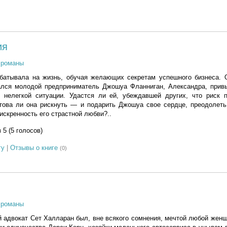
ия
 романы
батывала на жизнь, обучая желающих секретам успешного бизнеса. О
ался молодой предприниматель Джошуа Фланниган, Александра, прив
в нелегкой ситуации. Удастся ли ей, убеждавшей других, что риск п
отова ли она рискнуть — и подарить Джошуа свое сердце, преодолет
искренность его страстной любви?..
з 5 (5 голосов)
гу
|
Отзывы о книге
(0)
 романы
 адвокат Сет Халларан был, вне всякого сомнения, мечтой любой жен