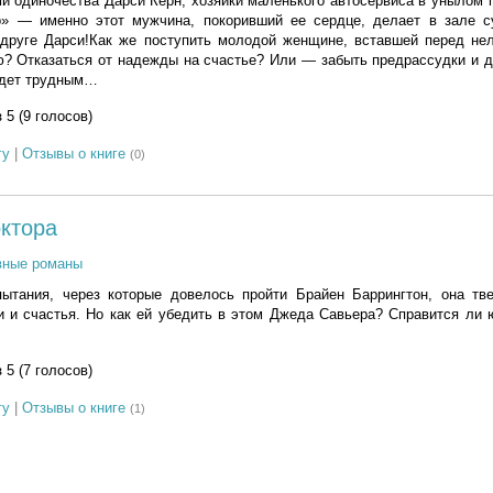
и одиночества Дарси Керн, хозяйки маленького автосервиса в унылом
о» — именно этот мужчина, покоривший ее сердце, делает в зале с
друге Дарси!Как же поступить молодой женщине, вставшей перед не
? Отказаться от надежды на счастье? Или — забыть предрассудки и д
удет трудным…
з 5 (9 голосов)
гу
|
Отзывы о книге
(0)
ктора
вные романы
ытания, через которые довелось пройти Брайен Баррингтон, она тве
 и счастья. Но как ей убедить в этом Джеда Савьера? Справится ли 
з 5 (7 голосов)
гу
|
Отзывы о книге
(1)