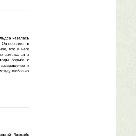
ольдса казалась
. Он сорвался в
ное, что у него
ше замыкался в
годы борьбе с
 возвращение к
 между любовью
Беккой Джекобс