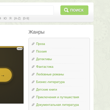
ПОИСК
Э
Ю
Я
[A-Z]
[0-9]
Жанры
Проза
Поэзия
Детективы
Фантастика
Любовные романы
Бизнес-литература
Детские книги
Приключения и путешествия
Документальная литература