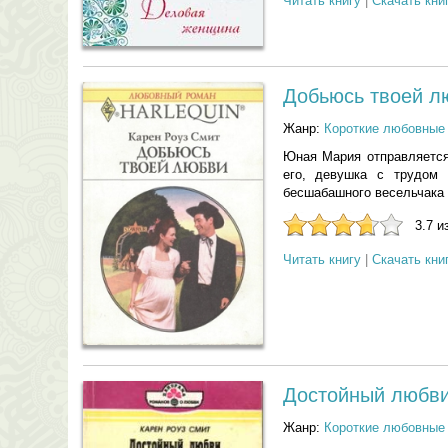
Читать книгу
|
Скачать кни
Добьюсь твоей л
Жанр:
Короткие любовные
Юная Мария отправляется 
его, девушка с трудом
бесшабашного весельчака Д
3.7 и
Читать книгу
|
Скачать кни
Достойный любв
Жанр:
Короткие любовные