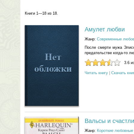
Книги 1—18 из 18.
Амулет любви
Жанр:
Современные любо
После смерти мужа Элис
предательстве когда-то лю
3.6 и
Читать книгу
|
Скачать кни
Вальсы и счастл
Жанр:
Короткие любовные