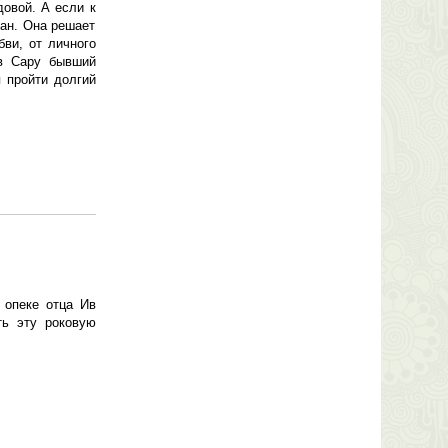
овой. А если к
ан. Она решает
бви, от личного
 в Сару бывший
 пройти долгий
 опеке отца Ив
ть эту роковую