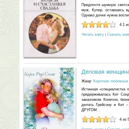
Предпочтя шумную светск
муж, Купер, оставшись в
Однако дочке нужна воспи
4.1 и
Читать книгу
|
Скачать кни
Деловая женщин
Жанр:
Короткие любовные
Истинная «специалистка п
придерживалась Кит Сонд
заказчиком. Конечно, биз
делать Грейсону и Кит 
ДРУГОМ…
4 из 