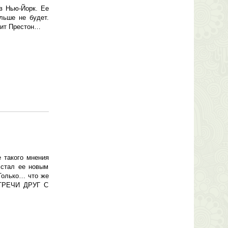
в Нью-Йорк. Ее
льше не будет.
дит Престон…
 такого мнения
 стал ее новым
Только… что же
ВСТРЕЧИ ДРУГ С