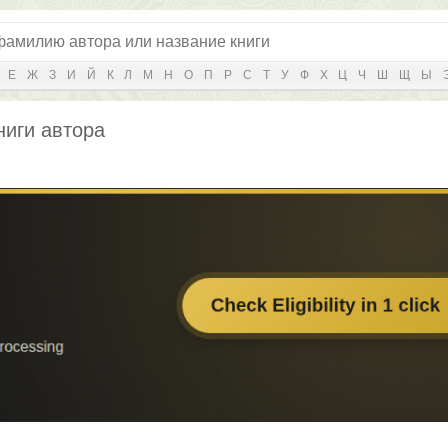
Е
Ж
З
И
Й
К
Л
М
Н
О
П
Р
С
Т
У
Ф
Х
Ц
Ч
Ш
Щ
Ы
ниги автора