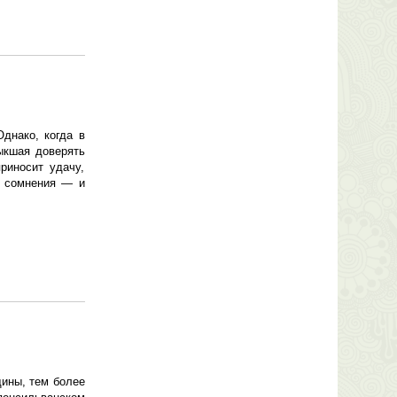
днако, когда в
ыкшая доверять
риносит удачу,
ь сомнения — и
щины, тем более