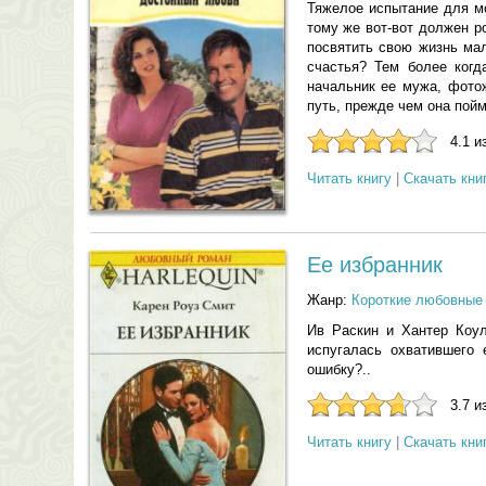
Тяжелое испытание для мо
тому же вот-вот должен р
посвятить свою жизнь мал
счастья? Тем более ког
начальник ее мужа, фото
путь, прежде чем она пойм
4.1 и
Читать книгу
|
Скачать кни
Ее избранник
Жанр:
Короткие любовные
Ив Раскин и Хантер Коул
испугалась охватившего 
ошибку?..
3.7 и
Читать книгу
|
Скачать кни