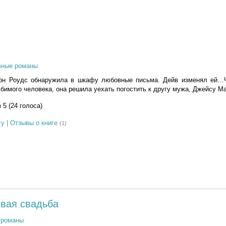
вные романы
он Роудс обнаружила в шкафу любовные письма. Дейв изменял ей…
бимого человека, она решила уехать погостить к другу мужа, Джейсу Ма
з 5 (24 голоса)
гу
|
Отзывы о книге
(1)
ивая свадьба
 романы