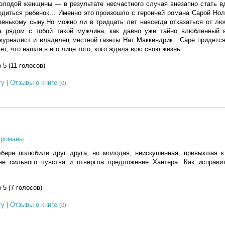
лодой женщины — в результате несчастного случая внезапно стать вд
одиться ребенок… Именно это произошло с героиней романа Сарой Нол
енькому сыну.Но можно ли в тридцать лет навсегда отказаться от лю
да рядом с тобой такой мужчина, как давно уже тайно влюбленный
журналист и владелец местной газеты Нат Маккендрик…Саре придется
ет, что нашла в его лице того, кого ждала всю свою жизнь…
з 5 (11 голосов)
гу
|
Отзывы о книге
(0)
 романы
берн полюбили друг друга, но молодая, неискушенная, привыкшая к
ее сильного чувства и отвергла предложение Хантера. Как исправи
з 5 (7 голосов)
гу
|
Отзывы о книге
(0)