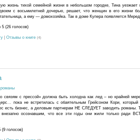
ую жизнь тихой семейной жизни в небольшом городке, Тина уезжает 
двоем с восьмилетней дочерью, решает, что женщин в его жизни бо
тательница, а ему — домохозяйка. Так в доме Купера появляется Мере
з 5 (26 голосов)
гу
|
Отзывы о книге
(4)
а
 романы
о связям с прессой» должна быть холодна как лед – но крайней мере
ерс… пока не встретилась с обаятельным Грейсоном Кори, который
нес есть бизнес, а деловым партнерам НЕ СЛЕДУЕТ заводить романы. 
– внезапно осознавшим, что все эти годы они жили только ради 
5 (9 голосов)