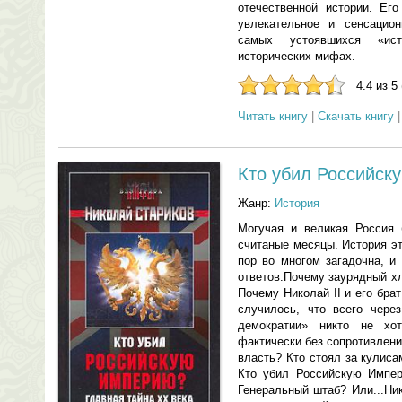
отечественной истории. Ег
увлекательное и сенсацион
самых устоявшихся «ис
исторических мифах.
4.4 из 5
Читать книгу
|
Скачать книгу
Кто убил Российск
Жанр:
История
Могучая и великая Россия 
считаные месяцы. История э
пор во многом загадочна, и
ответов.Почему заурядный х
Почему Николай II и его брат
случилось, что всего чере
демократии» никто не хо
фактически без сопротивлен
власть? Кто стоял за кулиса
Кто убил Российскую Импе
Генеральный штаб? Или...Ни