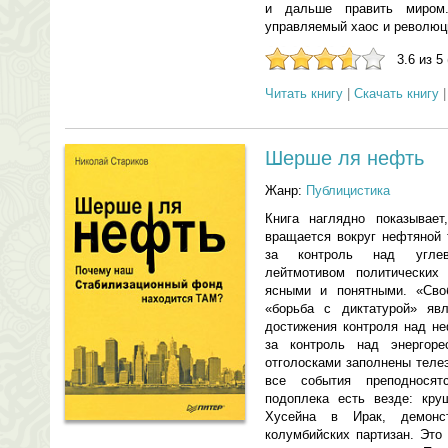
и дальше править миром
управляемый хаос и революц
3.6 из 5
Читать книгу
|
Скачать книгу
Шерше ля нефть
Жанр:
Публицистика
Книга наглядно показывает
вращается вокруг нефтяной 
за контроль над углев
лейтмотивом политических 
ясными и понятными. «Сво
«борьба с диктатурой» яв
достижения контроля над н
за контроль над энергор
отголосками заполнены теле
все события преподнося
подоплека есть везде: кр
Хусейна в Ирак, демон
колумбийских партизан. Это