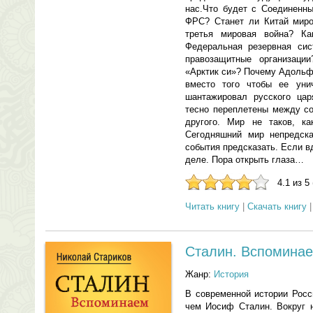
нас.Что будет с Соединенн
ФРС? Станет ли Китай мир
третья мировая война? Ка
Федеральная резервная си
правозащитные организаци
«Арктик си»? Почему Адольф
вместо того чтобы ее уни
шантажировал русского цар
тесно переплетены между со
другого. Мир не таков, к
Сегодняшний мир непредска
события предсказать. Если в
деле. Пора открыть глаза…
4.1 из 5
Читать книгу
|
Скачать книгу
Сталин. Вспоминае
Жанр:
История
В современной истории Росс
чем Иосиф Сталин. Вокруг н