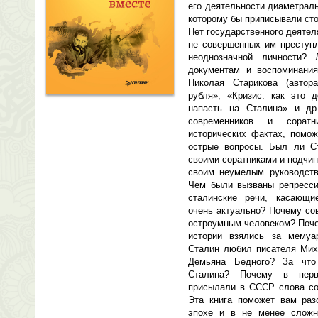
его деятельности диаметрал
которому бы приписывали сто
Нет государственного деятел
не совершенных им преступл
неоднозначной личности?
документам и воспоминания
Николая Старикова (автор
рубля», «Кризис: как это д
напасть на Сталина» и др.
современников и сорат
исторических фактах, помож
острые вопросы. Был ли С
своими соратниками и подчи
своим неумелым руководст
Чем были вызваны репресси
сталинские речи, касающие
очень актуально? Почему со
остроумным человеком? Поч
истории взялись за мемуа
Сталин любил писателя Мих
Демьяна Бедного? За что
Сталина? Почему в пер
присылали в СССР слова соч
Эта книга поможет вам раз
эпохе и в не менее сложн