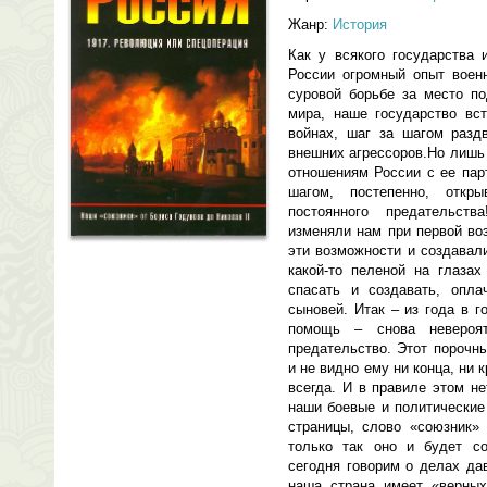
Жанр:
История
Как у всякого государства
России огромный опыт воен
суровой борьбе за место по
мира, наше государство вст
войнах, шаг за шагом разд
внешних агрессоров.Но лишь
отношениям России с ее пар
шагом, постепенно, откры
постоянного предательст
изменяли нам при первой во
эти возможности и создавали
какой-то пеленой на глазах
спасать и создавать, опла
сыновей. Итак – из года в г
помощь – снова невероят
предательство. Этот порочн
и не видно ему ни конца, ни
всегда. И в правиле этом н
наши боевые и политические
страницы, слово «союзник»
только так оно и будет со
сегодня говорим о делах да
наша страна имеет «верных