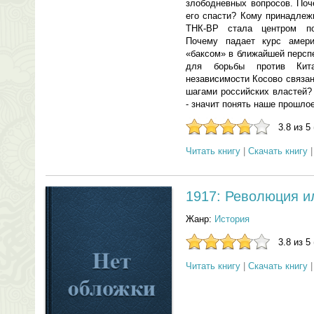
злободневных вопросов. По
его спасти? Кому принадле
ТНК-ВР стала центром по
Почему падает курс амер
«баксом» в ближайшей персп
для борьбы против Кит
независимости Косово связан
шагами российских властей?
- значит понять наше прошло
3.8 из 5
Читать книгу
|
Скачать книгу
1917: Революция и
Жанр:
История
3.8 из 5
Читать книгу
|
Скачать книгу