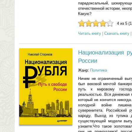
парадоксальный, шокирующи
отечественной истории, нео
Какую?
4 из 5 (
Читать книгу
|
Скачать книгу
Национализация р
России
Жанр:
Политика
Ничем не ограниченный вып
был вековой мечтой банкиро
путь к мировому господ
реальностью. Вся денежная 
который не кончится никогда
холодной войне лишена
суверенитета. Российский 
народу. Выход из тупика
существующей модели выпус
узнаете:Что такое золотов
они не принадлежа! росси