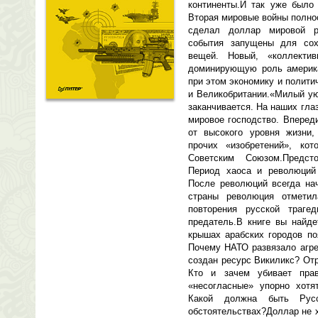
континенты.И так уже было 
Вторая мировые войны полно
сделал доллар мировой р
события запущены для сох
вещей. Новый, «коллектив
доминирующую роль америка
при этом экономику и полит
и Великобритании.«Милый ую
заканчивается. На наших гла
мировое господство. Вперед
от высокого уровня жизни,
прочих «изобретений», к
Советским Союзом.Предст
Период хаоса и революций 
После революций всегда на
страны революция отмети
повторения русской траге
предатель.В книге вы найде
крышах арабских городов по
Почему НАТО развязало агре
создан ресурс Викиликс? Отр
Кто и зачем убивает пра
«несогласные» упорно хотя
Какой должна быть Рус
обстоятельствах?Доллар не 