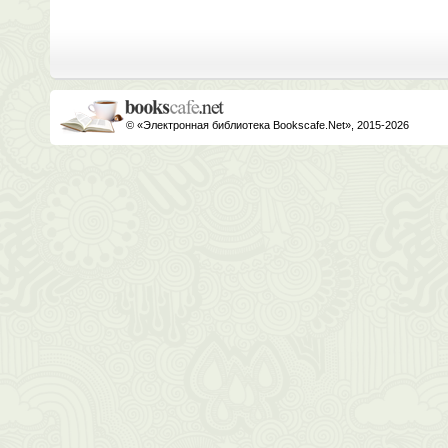
© «Электронная библиотека Bookscafe.Net», 2015-2026