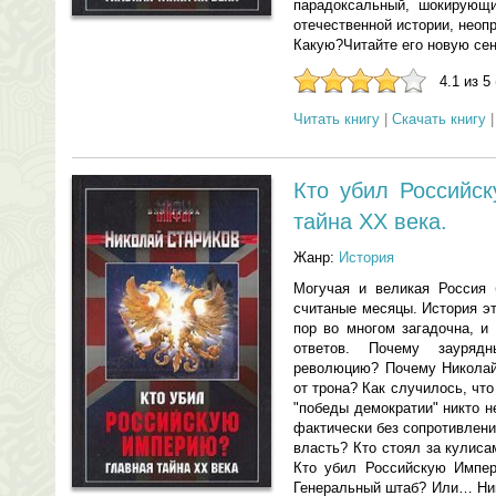
парадоксальный, шокирующи
отечественной истории, нео
Какую?Читайте его новую сен
4.1 из 5
Читать книгу
|
Скачать книгу
Кто убил Российс
тайна XX века.
Жанр:
История
Могучая и великая Россия 
считаные месяцы. История э
пор во многом загадочна, и
ответов. Почему зауря
революцию? Почему Николай 
от трона? Как случилось, чт
"победы демократии" никто н
фактически без сопротивлен
власть? Кто стоял за кулиса
Кто убил Российскую Импе
Генеральный штаб? Или… Ник