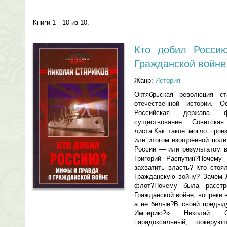
Книги 1—10 из 10.
Кто добил Росси
Гражданской войне
Жанр:
История
Октябрьская революция с
отечественной истории. 
Российская держава ф
существование. Советска
листа.Как такое могло про
или итогом изощрённой поли
России — или результатом в
Григорий Распутин?Почему
захватить власть? Кто стоя
Гражданскую войну? Зачем Л
флот?Почему была расстр
Гражданской войне, вопреки 
а не белые?В своей предыд
Империю?» Николай С
парадоксальный, шокиру