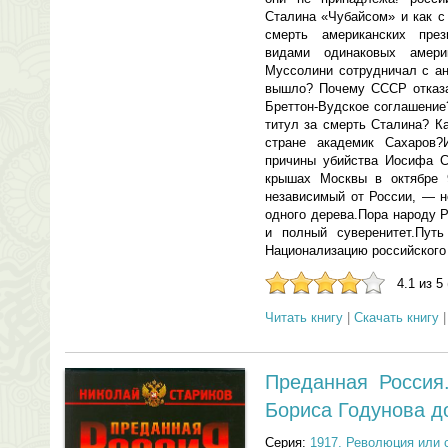
Сталина «Чубайсом» и как с
смерть американских пре
видами одинаковых амери
Муссолини сотрудничал с ан
вышло? Почему СССР отказа
Бреттон-Вудское соглашение
титул за смерть Сталина? К
стране академик Сахаров?
причины убийства Иосифа С
крышах Москвы в октябре 9
независимый от России, — н
одного дерева.Пора народу 
и полный суверенитет.Пут
Национализацию российского
4.1 из 5
Читать книгу
|
Скачать книгу
Преданная Россия
Бориса Годунова до
Серия:
1917. Революция или 