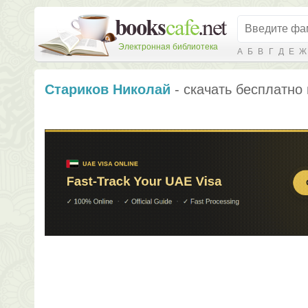
Электронная библиотека
А
Б
В
Г
Д
Е
Ж
Стариков Николай
- скачать бесплатно 