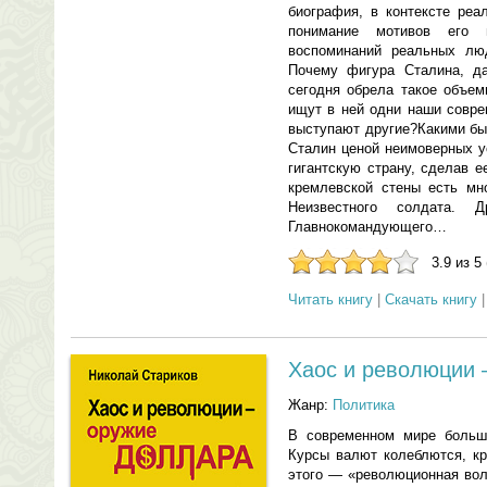
биография, в контексте реа
понимание мотивов его
воспоминаний реальных лю
Почему фигура Сталина, да
сегодня обрела такое объем
ищут в ней одни наши совре
выступают другие?Какими бы
Сталин ценой неимоверных у
гигантскую страну, сделав 
кремлевской стены есть мн
Неизвестного солдата. 
Главнокомандующего…
3.9 из 5
Читать книгу
|
Скачать книгу
Хаос и революции
Жанр:
Политика
В современном мире больше
Курсы валют колеблются, кр
этого — «революционная вол