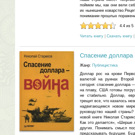
поймем мы, как они вели се
их нынешнее коварство.Реце
понимании прошлых поражени
4.4 из 5
Читать книгу
|
Скачать книгу
Спасение доллара 
Жанр:
Публицистика
Доллар рос на крови Перво
валютой на руинах Второй
сегодня: спасение доллара 
на плаву, США готовы погру
не стабильно. Доллар, е
трещит все, что казалось не
надвигающемся новом мире
руководство нашей страны?
новой книге Николая Старик
Как это делается», «Шерше 
других. Понимать смысл пос
предсказывать будущее. Буд