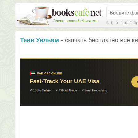
Электронная библиотека
А
Б
В
Г
Д
Е
Ж
Тенн Уильям
- скачать бесплатно все к