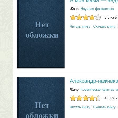
А моя мама — вед
Жанр:
Научная фантастика
3.8 из 5
Читать книгу
|
Скачать книгу
Александр-наживк
Жанр:
Космическая фантасти
4.3 из 5
Читать книгу
|
Скачать книгу