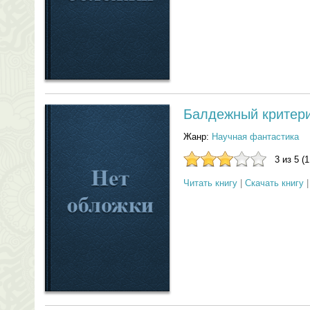
Балдежный критер
Жанр:
Научная фантастика
3 из 5 (
Читать книгу
|
Скачать книгу