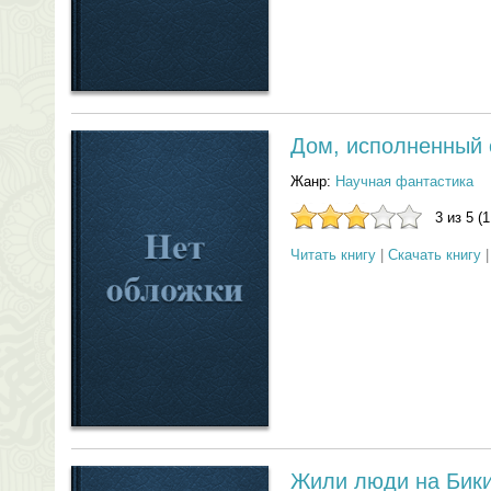
Дом, исполненный 
Жанр:
Научная фантастика
3 из 5 (
Читать книгу
|
Скачать книгу
Жили люди на Бики