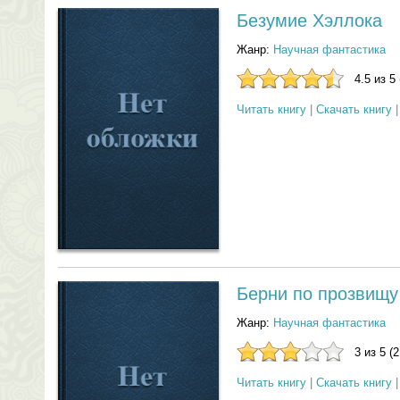
Безумие Хэллока
Жанр:
Научная фантастика
4.5 из 5
Читать книгу
|
Скачать книгу
Берни по прозвищу
Жанр:
Научная фантастика
3 из 5 (
Читать книгу
|
Скачать книгу