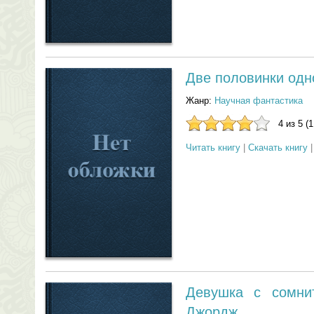
Две половинки одн
Жанр:
Научная фантастика
4 из 5 (
Читать книгу
|
Скачать книгу
Девушка с сомни
Джордж