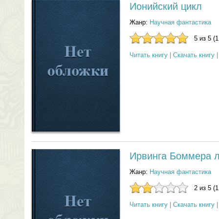
Ионийский цикл
Жанр:
Научная фантастика
5 из 5 (
Читать книгу
|
Скачать книгу
Ирвинга Боммера л
Жанр:
Научная фантастика
2 из 5 (
Читать книгу
|
Скачать книгу