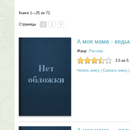
Книги 1—25 из 72.
Страницы
1
2
3
А моя мама - ведьм
Жанр:
Рассказ
3.5 из 5
Читать книгу
|
Скачать книгу