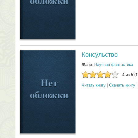
Консульство
Жанр:
Научная фантастика
4 из 5 (
Читать книгу
|
Скачать книгу