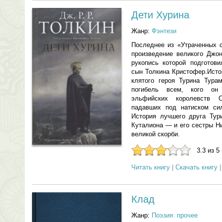
Дети Хурина
Жанр:
Фэнтези
Последнее из «Утраченных 
произведение великого Джон
рукопись которой подготови
сын Толкина Кристофер.Исто
клятого героя Турина Тура
погибель всем, кого он
эльфийских королевств 
падавших под натиском си
История лучшего друга Тур
Куталиона — и его сестры Н
великой скорби.
3.3 из 5
Читать книгу
|
Скачать книгу
Клад
Жанр:
Поэзия: прочее