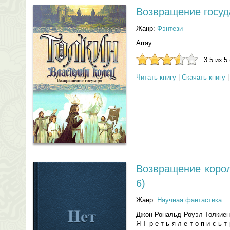
Возвращение госуд
Жанр:
Фэнтези
Array
3.5 из 5
Читать книгу
|
Скачать книгу
Возвращение корол
6)
Жанр:
Научная фантастика
Джон Рональд Роуэл Толкиен
Я Т р е т ь я л е т о п и с 