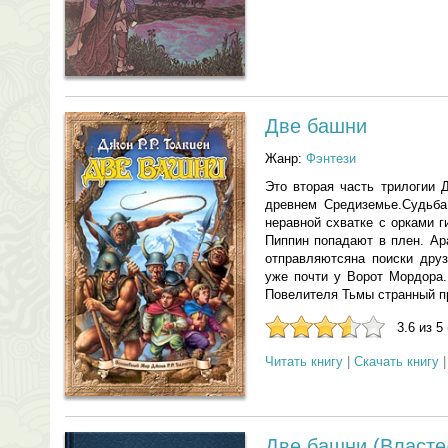
Две башни
Жанр:
Фэнтези
Это вторая часть трилогии 
древнем Средиземье.Судьба
неравной схватке с орками 
Пиппин попадают в плен. Ар
отправляютсяна поиски дру
уже почти у Ворот Мордора.
Повелителя Тьмы странный пр
3.6 из 5
Читать книгу
|
Скачать книгу
Две башни (Властел