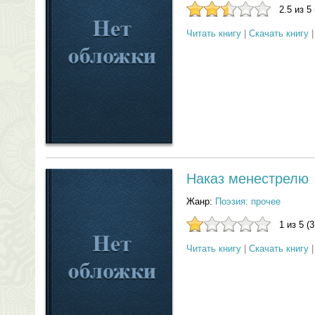
2.5 из 5
Читать книгу
|
Скачать книгу
Наказ менестрелю
Жанр:
Поэзия: прочее
1 из 5 (
Читать книгу
|
Скачать книгу