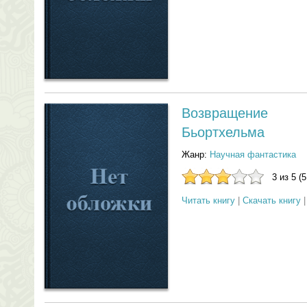
Возвращение 
Бьортхельма
Жанр:
Научная фантастика
3 из 5 (
Читать книгу
|
Скачать книгу