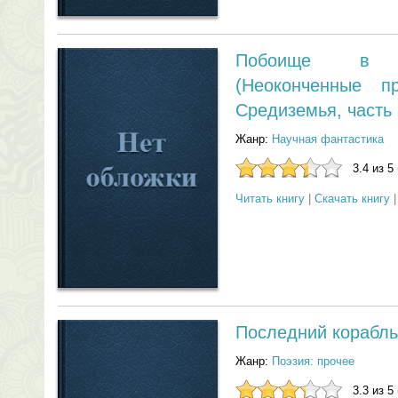
Побоище в 
(Неоконченные п
Средиземья, часть 
Жанр:
Научная фантастика
3.4 из 5
Читать книгу
|
Скачать книгу
Последний корабль
Жанр:
Поэзия: прочее
3.3 из 5