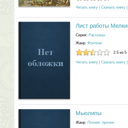
Читать книгу
|
Скачать книгу
Лист работы Мелки
Серия:
Рассказы
Жанр:
Фэнтези
2.5 из 5
Читать книгу
|
Скачать книгу
Мьюлипы
Жанр:
Поэзия: прочее