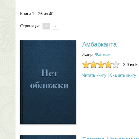
Книги 1—25 из 40.
Страницы
1
2
Амбарканта
Жанр:
Фэнтези
3.9 из 5
Читать книгу
|
Скачать книгу