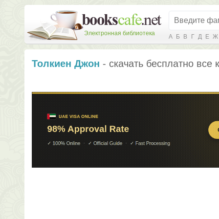
Электронная библиотека
А
Б
В
Г
Д
Е
Ж
Толкиен Джон
- скачать бесплатно все 