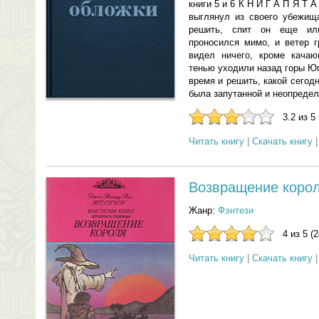
книги 5 и 6 К Н И Г А П Я Т
выглянул из своего убежищ
решить, спит он еще ил
проносился мимо, и ветер г
видел ничего, кроме качаю
тенью уходили назад горы Ю
время и решить, какой сегод
была запутанной и неопределе
3.2 из 5
Читать книгу
|
Скачать книгу
Возвращение коро
Жанр:
Фэнтези
4 из 5 (
Читать книгу
|
Скачать книгу