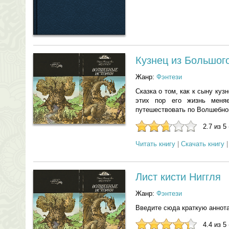
Кузнец из Большог
Жанр:
Фэнтези
Сказка о том, как к сыну ку
этих пор его жизнь меняе
путешествовать по Волшебно
2.7 из 5
Читать книгу
|
Скачать книгу
Лист кисти Ниггля
Жанр:
Фэнтези
Введите сюда краткую аннот
4.4 из 5