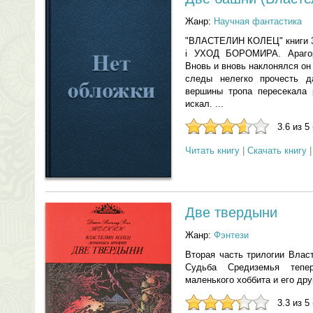
Жанр:
Научная фантастика
"ВЛАСТЕЛИН КОЛЕЦ" книги 3 
i УХОД БОРОМИРА. Арагор
Вновь и вновь наклонялся он 
следы нелегко прочесть д
вершины тропа пересекала 
искал. ...
3.6 из 5
Читать книгу
|
Скачать книгу
Две твердыни
Жанр:
Фэнтези
Вторая часть трилогии Влас
Судьба Средиземья теп
маленького хоббита и его дру
3.3 из 5