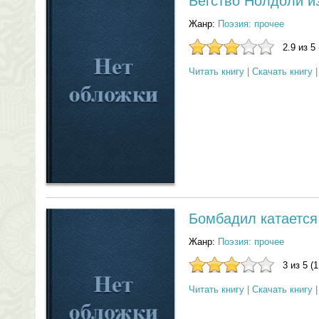
Бегство Нолдоли и
Жанр:
Поэзия: прочее
2.9 из 5
Читать книгу
|
Скачать книгу
Бомбадил катается
Жанр:
Поэзия: прочее
3 из 5 (
Читать книгу
|
Скачать книгу