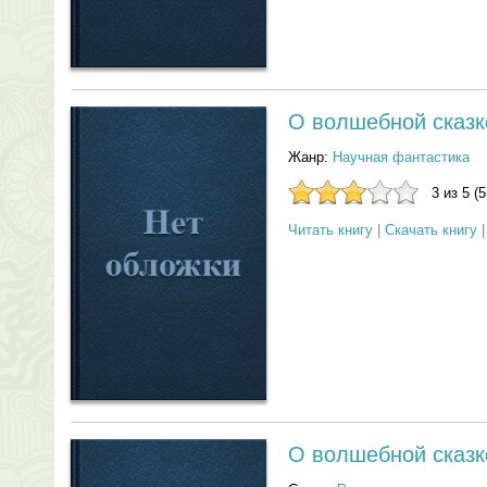
О волшебной сказк
Жанр:
Научная фантастика
3 из 5 (
Читать книгу
|
Скачать книгу
О волшебной сказк