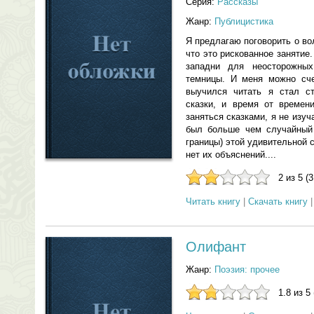
Серия:
Рассказы
Жанр:
Публицистика
Я предлагаю поговорить о во
что это рискованное занятие.
западни для неосторожны
темницы. И меня можно сче
выучился читать я стал с
сказки, и время от времен
заняться сказками, я не изу
был больше чем случайный 
границы) этой удивительной 
нет их объяснений....
2 из 5 (
Читать книгу
|
Скачать книгу
Олифант
Жанр:
Поэзия: прочее
1.8 из 5