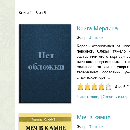
Книги 1—8 из 8.
Книга Мерлина
Жанр:
Фэнтези
Король отворотился от нов
персоной. Слезы, тяжело 
заставляли его стыдиться с
слишком подавленным, что
большее, он лишь упорно
теперешнем состоянии у
старческое горе....
4 из 5 (
Читать книгу
|
Скачать книгу
Меч в камне
Жанр:
Фэнтези