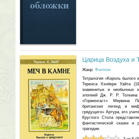
Царица Воздуха и 
Жанр:
Фэнтези
Тетралогия «Король былого 
Теренса Хэнбери Уайта (
знаменитых и необычных к
эпопеей Дж. Р. Р. Толкина
«Горменгаст» Мервина П
британских легенд и ми
грядущего» Артура, его учи
Круглого Стола представля
фантастической сказки и 
трагедии.
3 из 5 (