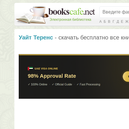
Электронная библиотека
А
Б
В
Г
Д
Е
Ж
Уайт Теренс
- скачать бесплатно все кн