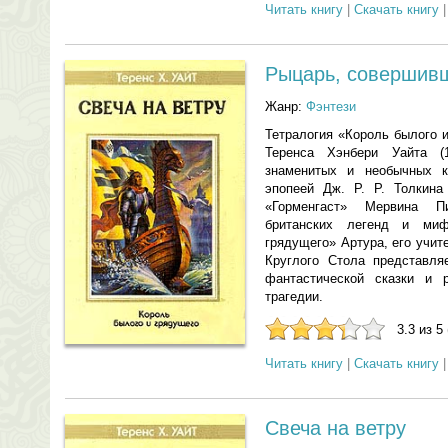
Читать книгу
|
Скачать книгу
Рыцарь, совершивш
Жанр:
Фэнтези
Тетралогия «Король былого 
Теренса Хэнбери Уайта 
знаменитых и необычных к
эпопеей Дж. Р. Р. Толкина
«Горменгаст» Мервина П
британских легенд и ми
грядущего» Артура, его учи
Круглого Стола представля
фантастической сказки и 
трагедии.
3.3 из 5
Читать книгу
|
Скачать книгу
Свеча на ветру