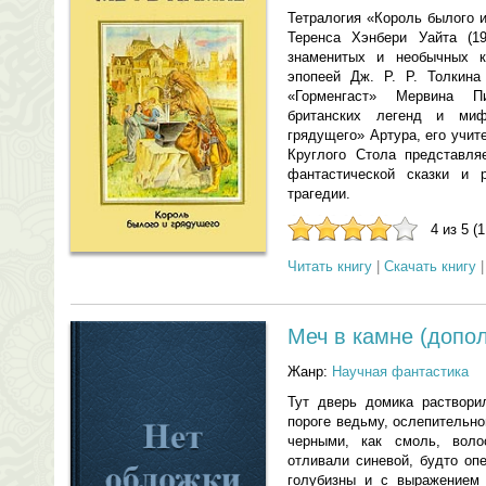
Тетралогия «Король былого 
Теренса Хэнбери Уайта (
знаменитых и необычных к
эпопеей Дж. Р. Р. Толкина
«Горменгаст» Мервина П
британских легенд и ми
грядущего» Артура, его учи
Круглого Стола представля
фантастической сказки и 
трагедии.
4 из 5 (
Читать книгу
|
Скачать книгу
Меч в камне (допо
Жанр:
Научная фантастика
Тут дверь домика раствори
пороге ведьму, ослепительн
черными, как смоль, воло
отливали синевой, будто оп
голубизны и с выражением 