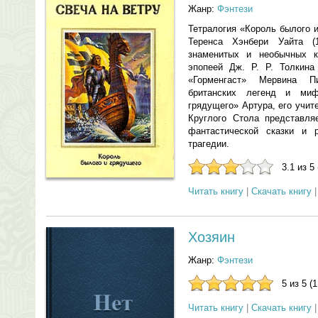
Жанр:
Фэнтези
Тетралогия «Король былого 
Теренса Хэнбери Уайта 
знаменитых и необычных к
эпопеей Дж. Р. Р. Толкина
«Горменгаст» Мервина П
британских легенд и ми
грядущего» Артура, его учи
Круглого Стола представля
фантастической сказки и 
трагедии.
3.1 из 5
Читать книгу
|
Скачать книгу
Хозяин
Жанр:
Фэнтези
5 из 5 (
Читать книгу
|
Скачать книгу