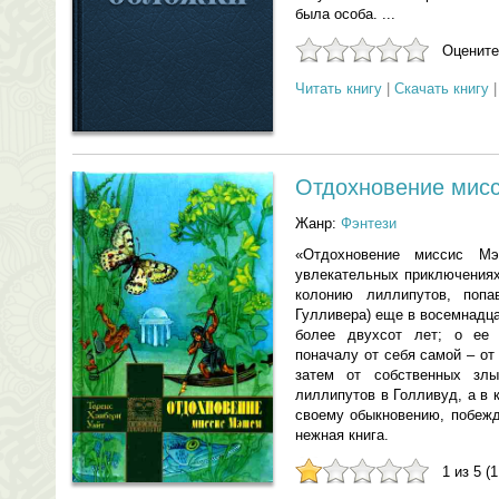
была особа. ...
Оцените
Читать книгу
|
Скачать книгу
Отдохновение мис
Жанр:
Фэнтези
«Отдохновение миссис 
увлекательных приключениях
колонию лиллипутов, поп
Гулливера) еще в восемнадц
более двухсот лет; о ее 
поначалу от себя самой – от
затем от собственных злы
лиллипутов в Голливуд, а в к
своему обыкновению, побежд
нежная книга.
1 из 5 (