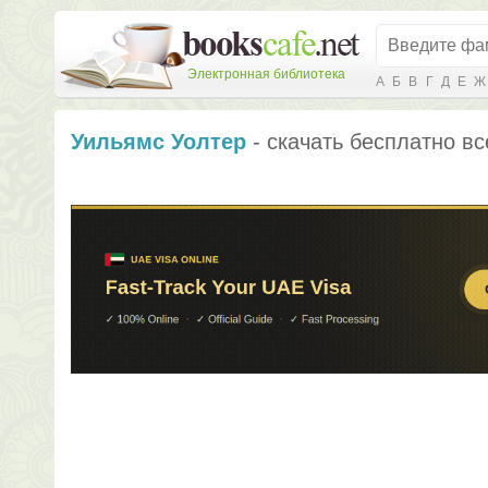
Электронная библиотека
А
Б
В
Г
Д
Е
Ж
Уильямс Уолтер
- скачать бесплатно вс