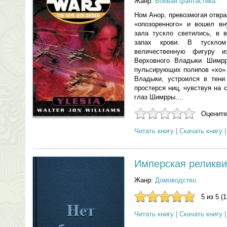
Жанр:
Боевая фантастика
Ном Анор, превозмогая отвр
«опозоренного» и вошел вн
зала тускло светились, в 
запах крови. В тускло
величественную фигуру из
Верховного Владыки Шимрр
пульсирующих полипов «хо».
Владыки, устроился в тени
простерся ниц, чувствуя на
глаз Шимрры....
Оцените
Читать книгу
|
Скачать книгу
Имперская реликви
Жанр:
Домоводство
5 из 5 (
Читать книгу
|
Скачать книгу