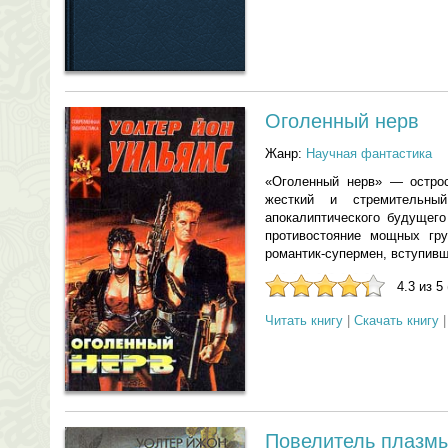
Оголенный нерв
Жанр:
Научная фантастика
«Оголенный нерв» — острос
жесткий и стремительн
апокалиптического будущего
противостояние мощных гр
романтик-супермен, вступивш
4.3 из 5
Читать книгу
|
Скачать книгу
Повелитель плазм