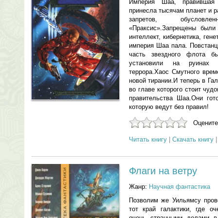
Империя Шаа, правившая 
принесла тысячам планет и 
запретов, обусловл
«Праксис».Запрещены были 
интеллект, кибернетика, ге
империя Шаа пала. Повстанц
часть звездного флота б
установили на руинах 
террора.Хаос Смутного вре
новой тирании.И теперь в Га
во главе которого стоит чу
правительства Шаа.Они гото
которую ведут без правил!
Оцените
Читать книгу
|
Скачать книгу
Флаги на ветру
Жанр:
Научная фантастика
Позволим же Уильямсу пров
тот край галактики, где о
очень странными делами в