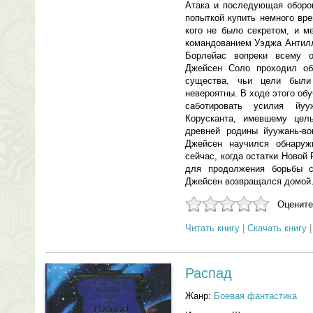
Атака и последующая оборо
попыткой купить немного вр
кого не было секретом, и м
командованием Уэджа Антилл
Борлейас вопреки всему 
Джейсен Соло проходил об
существа, чьи цели были
невероятны. В ходе этого о
саботировать усилия йуу
Корусканта, имевшему цел
древней родины йуужань-во
Джейсен научился обнаруж
сейчас, когда остатки Новой
для продолжения борьбы с
Джейсен возвращался домо
Оцените
Читать книгу
|
Скачать книгу
Распад
Жанр:
Боевая фантастика