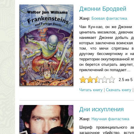
Джонни Бродвей
Жанр:
Боевая фантастика
Чан Кун-хао, он же Джонни
ценитель мюзиклов, девочек
нанимает Джонни добыть д
которых заключена воинская
том, что мечи спрятаны в
другому бессмертному и на
территории оккупированной я
он берется отыграть амулет
приключений он попадает…
2.5 из 5
Читать книгу
|
Скачать книгу
Дни искупления
Жанр:
Научная фантастика
Шериф провинциального ам
загадочное убийство, вст