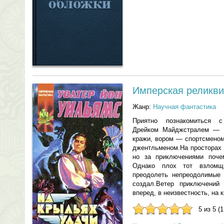
Имперская реликв
Жанр:
Научная фантастика
Приятно познакомиться с
Дрейком Майджстралем — зв
кражи, вором — спортсменом
джентльменом.На просторах 
но за приключениями поче
Однако плох тот взломщ
преодолеть непреодолимые 
создал.Ветер приключений
вперед, в неизвестность, на 
5 из 5 (