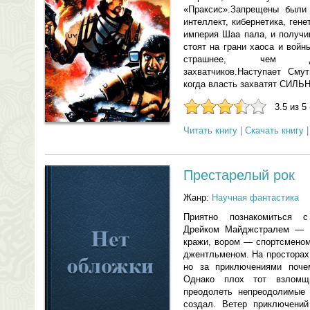
«Праксис».Запрещены были 
интеллект, кибернетика, ге
империя Шаа пала, и получи
стоят на грани хаоса и войн
страшнее, чем дес
захватчиков.Наступает Сму
когда власть захватят СИЛЬ
3.5 из 5
Читать книгу
|
Скачать книгу
Престарелый рок
Жанр:
Научная фантастика
Приятно познакомиться с
Дрейком Майджстралем — зв
кражи, вором — спортсменом
джентльменом. На просторах
но за приключениями поче
Однако плох тот взломщ
преодолеть непреодолимые 
создал. Ветер приключени