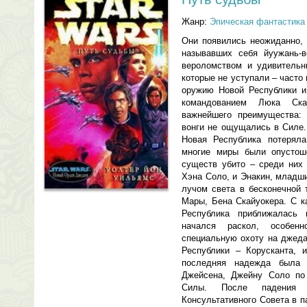
Жанр:
Эпическая фантастика
Они появились неожиданно, и
называвших себя йуужань-в
вероломством и удивительн
которые не уступали – часто
оружию Новой Республики и
командованием Люка Ск
важнейшего преимущества:
вонги не ощущались в Силе.
Новая Республика потеряла
многие миры были опустош
существ убито – среди них 
Хэна Соло, и Энакин, младш
лучом света в бесконечной
Мары, Бена Скайуокера. С 
Республика приближалась
начался раскол, особенн
специальную охоту на джеда
Республики – Корусканта, 
последняя надежда была 
Джейсена, Джейну Соло по
Силы. После падения 
Консультативного Совета в п