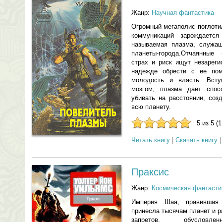
Жанр:
Научная фантастика
Огромный мегаполис поглоти
коммуникаций зарождаетс
называемая плазма, служащ
планеты-города.Отчаянные
страх и риск ищут незареги
надежде обрести с ее пом
молодость и власть. Всту
мозгом, плазма дает спос
убивать на расстоянии, соз
всю планету.
5 из 5 (
Читать книгу
|
Скачать книгу
Праксис
Жанр:
Космическая фантасти
Империя Шаа, правившая 
принесла тысячам планет и 
запретов, обусловл