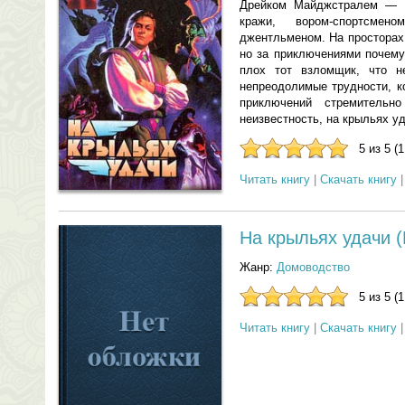
Дрейком Майджстралем — зв
кражи, вором-спортсмено
джентльменом. На просторах
но за приключениями почему
плох тот взломщик, что н
непреодолимые трудности, к
приключений стремитель
неизвестность, на крыльях уд
5 из 5 (
Читать книгу
|
Скачать книгу
На крыльях удачи (
Жанр:
Домоводство
5 из 5 (
Читать книгу
|
Скачать книгу