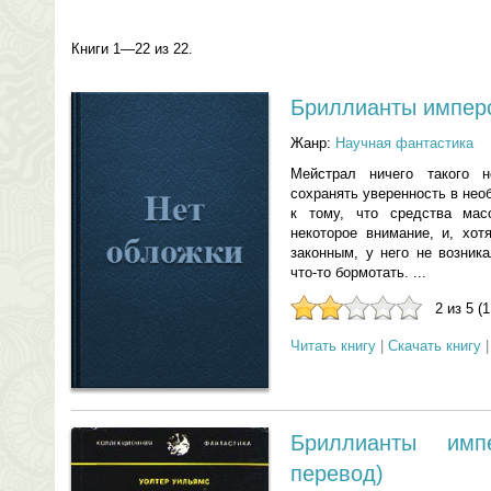
Книги 1—22 из 22.
Бриллианты импер
Жанр:
Научная фантастика
Мейстрал ничего такого 
сохранять уверенность в нео
к тому, что средства ма
некоторое внимание, и, хот
законным, у него не возник
что-то бормотать. ...
2 из 5 (
Читать книгу
|
Скачать книгу
Бриллианты имп
перевод)