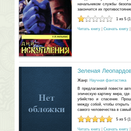
начальником службы безопас
закончится их противостояни
1 из 5 (
Читать книгу
|
Скачать книгу
Зеленая Леопардо
Жанр:
Научная фантастика
В предлагаемой повести авт
эпическую картину мира, где 
убийство и спасение. Про
между собой, чтобы открыть 
самого человечества в самы
5 из 5 (
Читать книгу
|
Скачать книгу