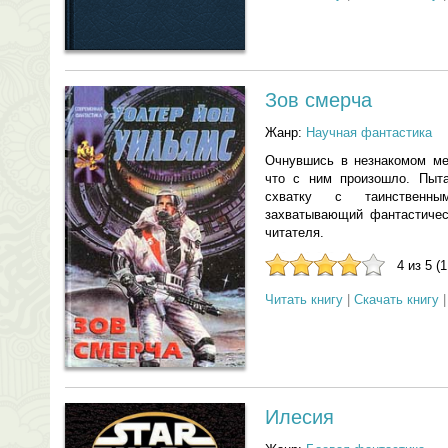
Зов смерча
Жанр:
Научная фантастика
Очнувшись в незнакомом ме
что с ним произошло. Пыта
схватку с таинственны
захватывающий фантастичес
читателя.
4 из 5 (
Читать книгу
|
Скачать книгу
Илесия