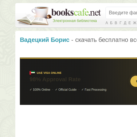
Электронная библиотека
А
Б
В
Г
Д
Е
Ж
Вадецкий Борис
- скачать бесплатно вс