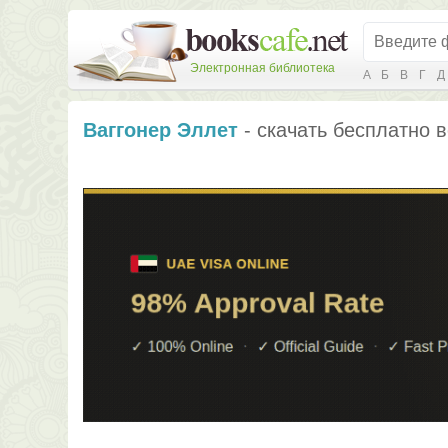
Электронная библиотека
А
Б
В
Г
Д
Ваггонер Эллет
- скачать бесплатно в