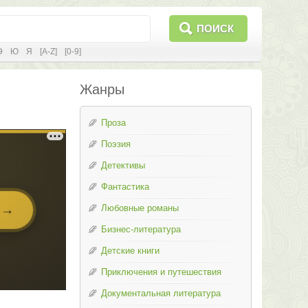
ПОИСК
Э
Ю
Я
[A-Z]
[0-9]
Жанры
Проза
Поэзия
Детективы
Фантастика
Любовные романы
Бизнес-литература
Детские книги
Приключения и путешествия
Документальная литература