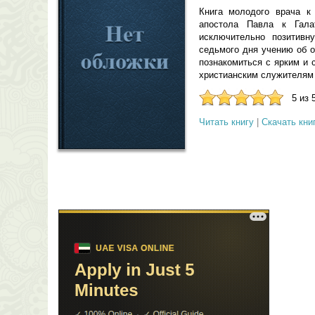
Книга молодого врача к
апостола Павла к Гала
исключительно позитивн
седьмого дня учению об о
познакомиться с ярким и 
христианским служителям 
5 из 
Читать книгу
|
Скачать кни