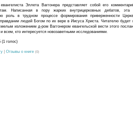
 евангелиста Эллета Ваггонера представляет собой его комментар
там. Написанная в пору жарких внутрицерковных дебатов, эта 
ую роль в трудном процессе формирования приверженности Церкв
правдании людей Богом по их вере в Иисуса Христа. Читателю будет 
смелым изложением д-ром Ваггонером евангельской вести этого посла
и всем, кто интересуется новозаветными исследованиями.
5 (1 голос)
гу
|
Отзывы о книге
(0)