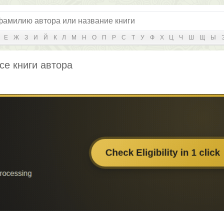
Е
Ж
З
И
Й
К
Л
М
Н
О
П
Р
С
Т
У
Ф
Х
Ц
Ч
Ш
Щ
Ы
се книги автора