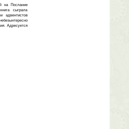
ий на Послание
книга сыграла
и адвентистов
небезынтересно
ния. Адресуется