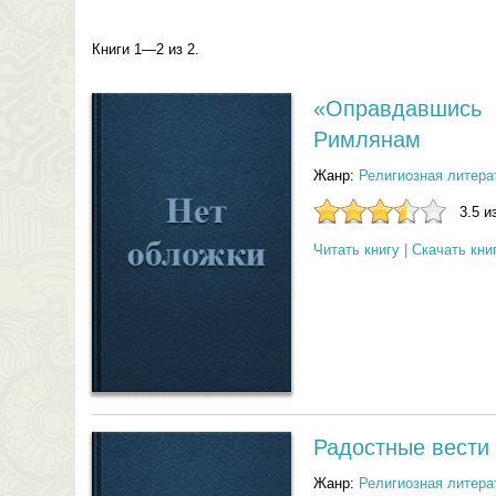
Книги 1—2 из 2.
«Оправдавшись
Римлянам
Жанр:
Религиозная литера
3.5 и
Читать книгу
|
Скачать кни
Радостные вести
Жанр:
Религиозная литера