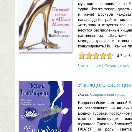
музыкант прославился, разб
турне. Что же теперь делать
и жене) Брук?За каждым
папарацци.На работе сплош
«отгулов» и отпусков «за с
несутся бесчисленные хищни
охотницы за «богатыми 
молоды, красивы и готовы 
конкурировать.Но… как же л
4.7 из 5
Читать книгу
|
Скачать книгу
У каждого своя цен
Жанр:
Современная проза
Вчера вы были замотанной б
на развлечения, ни на ли
модной тусовке, постоянное
жертва вездесущих па
журналов.Сказка о Золушке?
ПЛАТЯТ за роль «светск