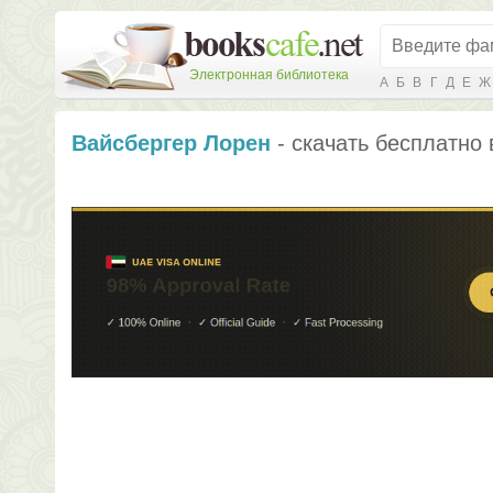
Электронная библиотека
А
Б
В
Г
Д
Е
Ж
Вайсбергер Лорен
- скачать бесплатно 