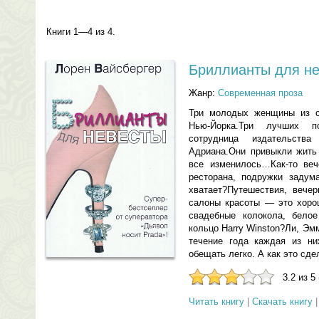
Книги 1—4 из 4.
Бриллианты для н
Жанр:
Современная проза
Три молодых женщины из с
Нью-Йорка.Три лучших 
сотрудница издательст
Адриана.Они привыкли жить
все изменилось…Как-то веч
ресторана, подружки задума
хватает?Путешествия, вечер
салоны красоты — это хоро
свадебные колокола, белое
кольцо Harry Winston?Ли, Эм
течение года каждая из ни
обещать легко. А как это сде
3.2 из 5
Читать книгу
|
Скачать книгу