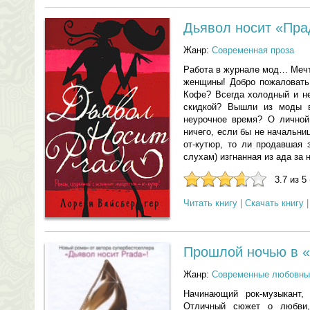
Дьявол носит «Пра
Жанр:
Современная проза
Работа в журнале мод… Меч
женщины! Добро пожаловать 
Кофе? Всегда холодный и не
скидкой? Вышли из моды в
неурочное время? О личной
ничего, если бы не начальни
от-кутюр, то ли продавшая 
слухам) изгнанная из ада за 
3.7 из 5
Читать книгу
|
Скачать книгу
Прошлой ночью в 
Жанр:
Современные любовны
Начинающий рок-музыкант,
Отличный сюжет о любви,