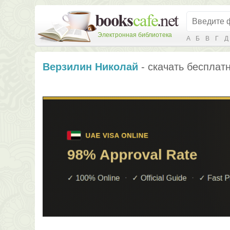
Электронная библиотека
А
Б
В
Г
Д
Верзилин Николай
- скачать бесплатн