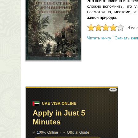
Эта книга привила интере
сложно вспомнить, что гл
несмотря на, местами, и
живой природы.
4 из 
Читать книгу
|
Скачать кни