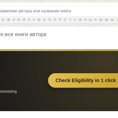
Е
Ж
З
И
Й
К
Л
М
Н
О
П
Р
С
Т
У
Ф
Х
Ц
Ч
Ш
Щ
Ы
о все книги автора