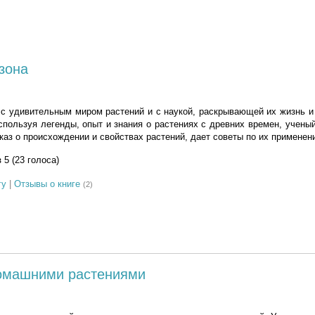
зона
 с удивительным миром растений и с наукой, раскрывающей их жизнь и
спользуя легенды, опыт и знания о растениях с древних времен, учены
каз о происхождении и свойствах растений, дает советы по их применен
з 5 (23 голоса)
гу
|
Отзывы о книге
(2)
омашними растениями