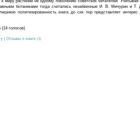
с к миру растений не одному поколению советских читателей. Учитывая 
авными ботаниками тогда считались незабвенные И. В. Мичурин и Т. 
злишнюю политизированность книга до сих пор представляет интерес
5 (14 голосов)
гу
|
Отзывы о книге
(3)