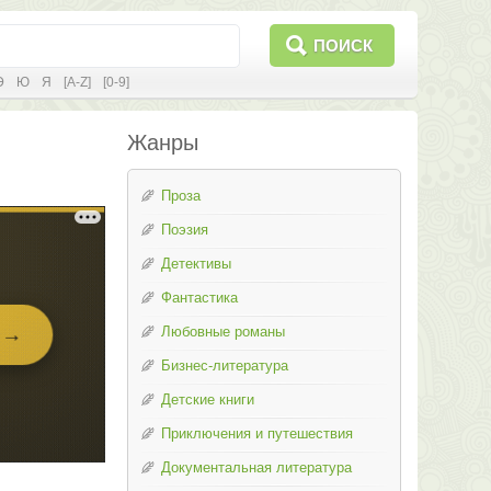
ПОИСК
Э
Ю
Я
[A-Z]
[0-9]
Жанры
Проза
Поэзия
Детективы
Фантастика
Любовные романы
Бизнес-литература
Детские книги
Приключения и путешествия
Документальная литература