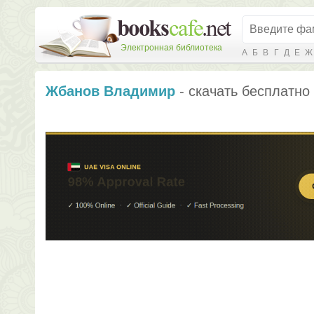
Электронная библиотека
А
Б
В
Г
Д
Е
Ж
Жбанов Владимир
- скачать бесплатно 