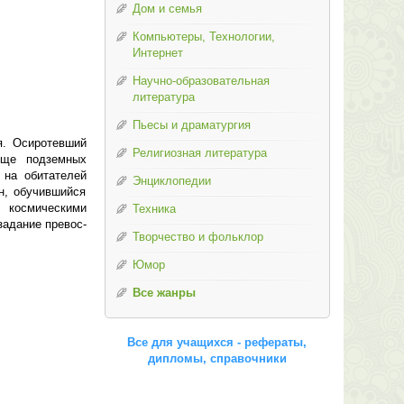
Дом и семья
Компьютеры, Технологии,
Интернет
Научно-образовательная
литература
Пьесы и драматургия
я. Осиротевший
Религиозная литература
лще подземных
 на обитателей
Энциклопедии
н, обучившийся
 космическими
Техника
задание превос­
Творчество и фольклор
Юмор
Все жанры
Все для учащихся - рефераты,
дипломы, справочники