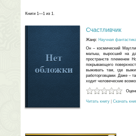
Книги 1—1 из 1.
Счастливчик
Жанр:
Научная фантастик
Он – космический Маугли
малыш, выросший на да
пространств племенем Н
покрывающего поверхност
выживать там, где выжи
работорговцами. Даже – та
ходит человеческие возм
Оцени
Читать книгу
|
Скачать кни