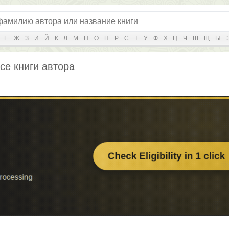
Е
Ж
З
И
Й
К
Л
М
Н
О
П
Р
С
Т
У
Ф
Х
Ц
Ч
Ш
Щ
Ы
се книги автора