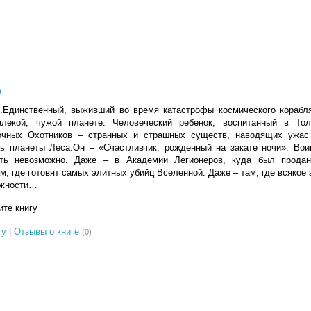
а
.Единственный, выживший во время катастрофы космического корабл
лекой, чужой планете. Человеческий ребенок, воспитанный в То
очных Охотников – странных и страшных существ, наводящих ужас
ь планеты Леса.Он – «Счастливчик, рожденный на закате ночи». Вои
ть невозможно. Даже – в Академии Легионеров, куда был продан
м, где готовят самых элитных убийц Вселенной. Даже – там, где всякое 
ожности…
те книгу
гу
|
Отзывы о книге
(0)