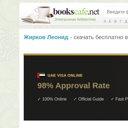
Электронная библиотека
А
Б
В
Г
Д
Жирков Леонид
- скачать бесплатно в