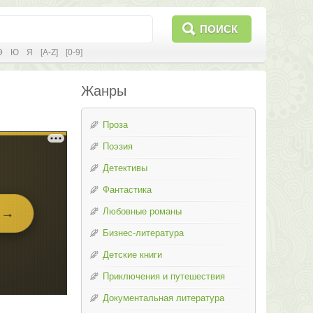
ПОИСК
Э
Ю
Я
[A-Z]
[0-9]
Жанры
Проза
Поэзия
Детективы
Фантастика
Любовные романы
Бизнес-литература
Детские книги
Приключения и путешествия
Документальная литература