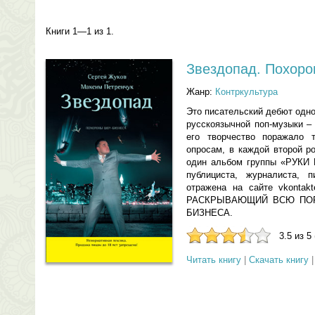
Книги 1—1 из 1.
Звездопад. Похоро
Жанр:
Контркультура
Это писательский дебют одн
русскоязычной поп-музыки –
его творчество поражало т
опросам, в каждой второй р
один альбом группы «РУКИ 
публициста, журналиста, п
отражена на сайте vkonta
РАСКРЫВАЮЩИЙ ВСЮ ПОР
БИЗНЕСА.
3.5 из 5
Читать книгу
|
Скачать книгу