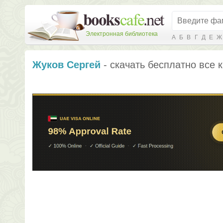
Электронная библиотека
А
Б
В
Г
Д
Е
Ж
Жуков Сергей
- скачать бесплатно все 