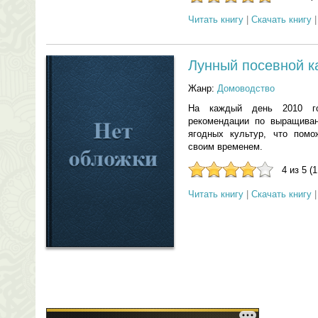
Читать книгу
|
Скачать книгу
Лунный посевной к
Жанр:
Домоводство
На каждый день 2010 г
рекомендации по выращива
ягодных культур, что помо
своим временем.
4 из 5 (
Читать книгу
|
Скачать книгу