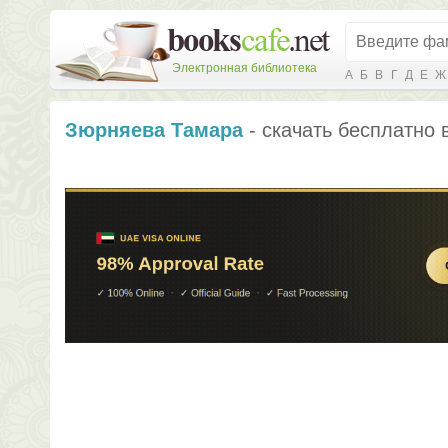
Электронная библиотека
А
Б
В
Г
Д
Е
Ж
Зюрняева Тамара
- скачать бесплатно 