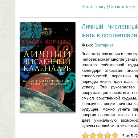
Читать книгу
|
Скачать книгу
Личный численны
жить в соответсви
Жанр:
Эзотерика
Зная дату рождения и пользу
человек может многое узнать
полотно собственной судь
календаря открывает знан
способностей, вероятных 
периоды жизни, дает шанс п
успеху. Это руководство
вооружающее приемами, поз
смысл собственной судьбы,
Пользуясь своим личным чи
будущее, можно узнать зар
энергия наполнит жизнь в г
дает уникальную возможн
курсом на любом отрезке жиз
5 из 5 (