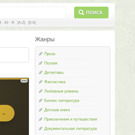
ПОИСК
Э
Ю
Я
[A-Z]
[0-9]
Жанры
Проза
Поэзия
Детективы
Фантастика
Любовные романы
Бизнес-литература
Детские книги
Приключения и путешествия
Документальная литература