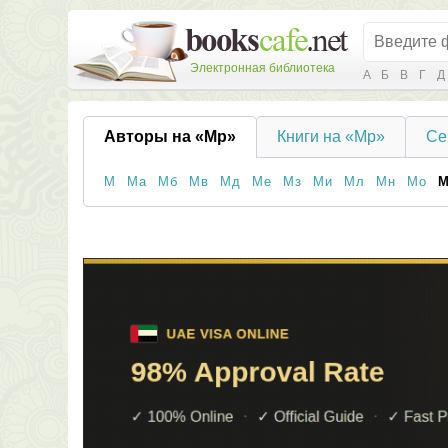
Электронная библиотека
А
Б
В
Г
Д
Авторы на «Мр»
Книги на «Мр»
Се
М
Ма
Мб
Мв
Мд
Ме
Мз
Ми
Мл
Мн
Мо
М