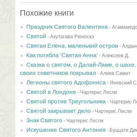
Похожие книги
Праздник Святого Валентина
-
Агамамед
Святой
-
Акутагава Рюноскэ
Святая Елена, маленький остров
-
Алдан
Как погибла 'Святая Анна'
-
Алексеев Д.
Сказка о святом, о Далай-Ламе, о шахе,
своих советников покрывал
-
Алиев Самит
Легионы святого Адофониса
-
Яневский С
Святой в Лондоне
-
Чартерис Лесли
Святой против Треугольника
-
Чартерис Л
Святой закрывает дело
-
Чартерис Лесли
Знак Святого
-
Чартерис Лесли
Искушение Святого Антония
-
Буццати Ди