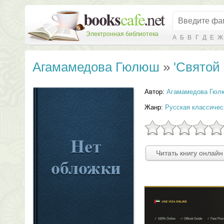
Электронная библиотека
А
Б
В
Г
Д
Е
Ж
Агамамедова Гюлюш
»
'Святой
Автор:
Агамамедова Гюл
Жанр:
Русская классичес
Читать книгу онлайн