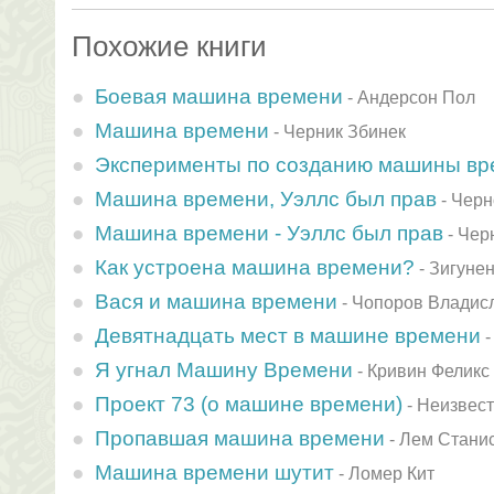
Похожие книги
Боевая машина времени
-
Андерсон Пол
Машина времени
-
Черник Збинек
Эксперименты по созданию машины вр
Машина времени, Уэллс был прав
-
Черн
Машина времени - Уэллс был прав
-
Чер
Как устроена машина времени?
-
Зигуне
Вася и машина времени
-
Чопоров Владис
Девятнадцать мест в машине времени
Я угнал Машину Времени
-
Кривин Феликс
Проект 73 (о машине времени)
-
Неизвест
Пропавшая машина времени
-
Лем Стани
Машина времени шутит
-
Ломер Кит