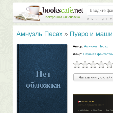
Электронная библиотека
А
Б
В
Г
Д
Е
Ж
Амнуэль Песах
»
Пуаро и маши
Автор:
Амнуэль Песах
Жанр:
Научная фантасти
Читать книгу онлайн