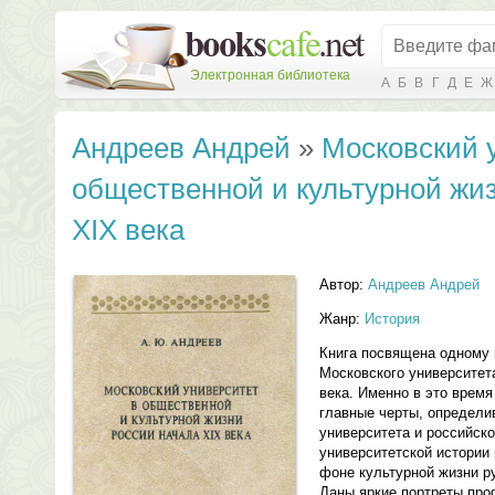
Электронная библиотека
А
Б
В
Г
Д
Е
Ж
Андреев Андрей
»
Московский 
общественной и культурной жи
XIX века
Автор:
Андреев Андрей
Жанр:
История
Книга посвящена одному 
Московского университет
века. Именно в это врем
главные черты, определи
университета и российск
университетской истории
фоне культурной жизни р
Даны яркие портреты про