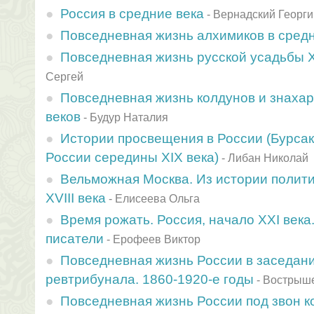
Россия в средние века
-
Вернадский Георги
Повседневная жизнь алхимиков в средн
Повседневная жизнь русской усадьбы X
Сергей
Повседневная жизнь колдунов и знахаре
веков
-
Будур Наталия
Истории просвещения в России (Бурса
России середины XIX века)
-
Либан Николай
Вельможная Москва. Из истории полит
ХVIII века
-
Елисеева Ольга
Время рожать. Россия, начало XXI век
писатели
-
Ерофеев Виктор
Повседневная жизнь России в заседани
ревтрибунала. 1860-1920-е годы
-
Вострыш
Повседневная жизнь России под звон к