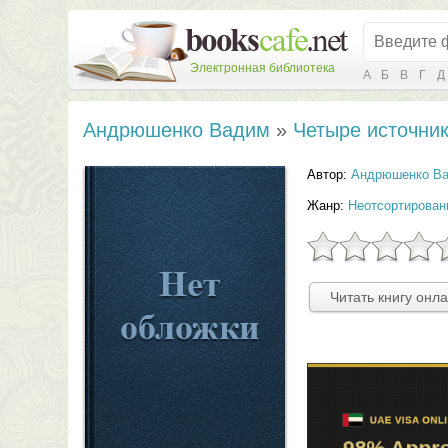
Электронная библиотека
А
Б
В
Г
Д
Андрюшенко Вадим
»
Четыре источник
Автор:
Андрюшенко В
Жанр:
Неотсортирован
Читать книгу онл