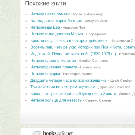
Похожие книги
Четыре цвета памяти
-
Абрамов Александр
Баллада о четырех братьях
-
Алтаузен Джек
Четырежды Ева
-
Андерсон Пол
Четыре сына доктора Марча
-
Обер Брижит
Крестоносцы. Пиеса в четырех действиях
-
Чигиринская Ол
Восемь лап, четыре уха: Истории про Пса и Кота, сове
Индокитай: Пепел четырех войн (1939-1979 гг.)
-
Ильински
Четыре слова о молитве
-
Феофан Святитель
Четырехдневная планета
-
Пайпер Генри
Четыре четырки
-
Разговоров Никита
Двадцать четыре часа из жизни женщины
-
Цвейг Стефан
Три действия по четырем картинам
-
Дурненков Вячеслав
Конец четырехвекового заблуждения о Христе
-
Логинов Д
Четыре кольца для невесты
-
Стивенс Сьюзен