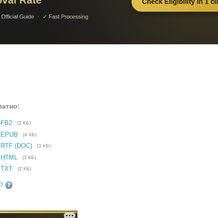
латно:
 FB2
(3 КБ)
е EPUB
(4 КБ)
 RTF (DOC)
(3 КБ)
 HTML
(3 КБ)
 TXT
(2 КБ)
?