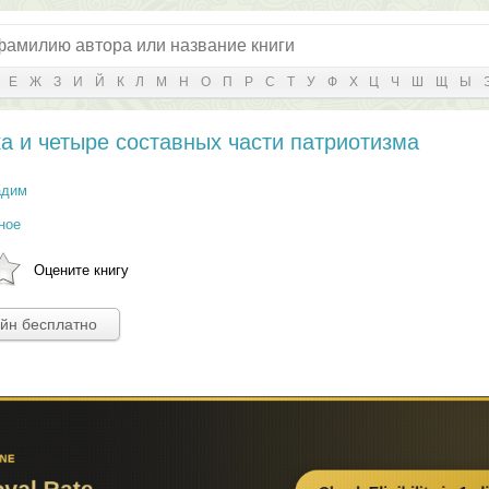
Е
Ж
З
И
Й
К
Л
М
Н
О
П
Р
С
Т
У
Ф
Х
Ц
Ч
Ш
Щ
Ы
а и четыре составных части патриотизма
адим
ное
Оцените книгу
айн бесплатно