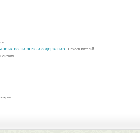
ьга
ты по их воспитанию и содержанию
-
Нехаев Виталий
й Михаил
митрий