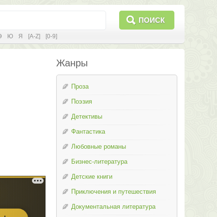
ПОИСК
Э
Ю
Я
[A-Z]
[0-9]
Жанры
Проза
Поэзия
Детективы
Фантастика
Любовные романы
Бизнес-литература
Детские книги
Приключения и путешествия
Документальная литература