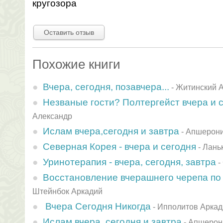
кругозора
Оставить отзыв
Похожие книги
Вчера, сегодня, позавчера...
-
Житинский 
Незваные гости? Полтергейст вчера и с
Александр
Ислам вчера,сегодня и завтра
-
Апшерони
Северная Корея - вчера и сегодня
-
Лань
Уринотерапия - вчера, сегодня, завтра
-
Восстановление вчерашнего черепа по
Штейнбок Аркадий
Вчера Сегодня Никогда
-
Ипполитов Аркад
Ислам вчера, сегодня и завтра
-
Апшерон