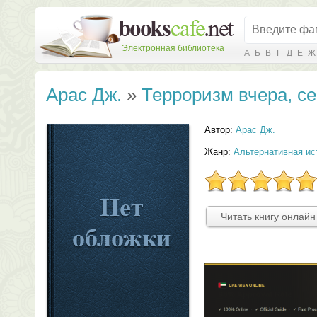
Электронная библиотека
А
Б
В
Г
Д
Е
Ж
Арас Дж.
»
Терроризм вчера, се
Автор:
Арас Дж.
Жанр:
Альтернативная ис
Читать книгу онлайн