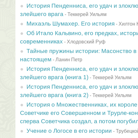
История Пенденниса, его удач и злоклю
злейшего врага
-
Теккерей Уильям
Михаэль Шумахер. Его история
-
Хилтон 
Об Итало Кальвино, его предках, истор
современниках
-
Хлодовский Руф
Тайные пружины истории: Масонство в
настоящем
-
Ланин Петр
История Пенденниса, его удач и злоклю
злейшего врага (книга 1)
-
Теккерей Уильям
История Пенденниса, его удач и злоклю
злейшего врага (книга 2)
-
Теккерей Уильям
История о Множественниках, их корол
Советчике его Совершенном и Трурле-кон
сперва Советчика создал, а потом погуби
Учение о Логосе в его истории
-
Трубецко