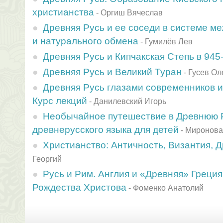
христианства
-
Оргиш Вячеслав
Древняя Русь и ее соседи в системе м
и натурального обмена
-
Гумилёв Лев
Древняя Русь и Кипчакская Степь в 945-
Древняя Русь и Великий Туран
-
Гусев Ол
Древняя Русь глазами современников и п
Курс лекций
-
Данилевский Игорь
Необычайное путешествие в Древнюю Р
древнерусского языка для детей
-
Миронова
Христианство: Античность, Византия, 
Георгий
Русь и Рим. Англия и «Древняя» Греци
Рождества Христова
-
Фоменко Анатолий