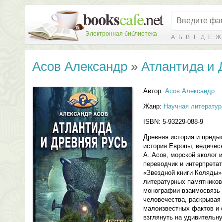
Электронная библиотека
А
Б
В
Г
Д
Е
Ж
Асов Александр
»
Атлантида и 
Автор:
Асов Александр
Жанр:
Научная литератур
ISBN: 5-93229-088-9
Древняя история и преды
история Европы, ведичес
А. Асов, морской эколог 
переводчик и интерпрета
«Звездной книги Коляды»
литературных памятников
монографии взаимосвязь 
человечества, раскрывая
малоизвестных фактов и 
взглянуть на удивительн