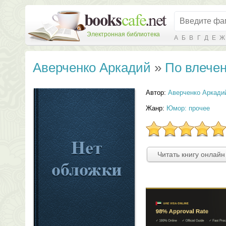
Электронная библиотека
А
Б
В
Г
Д
Е
Ж
Аверченко Аркадий
»
По влече
Автор:
Аверченко Аркади
Жанр:
Юмор: прочее
Читать книгу онлайн