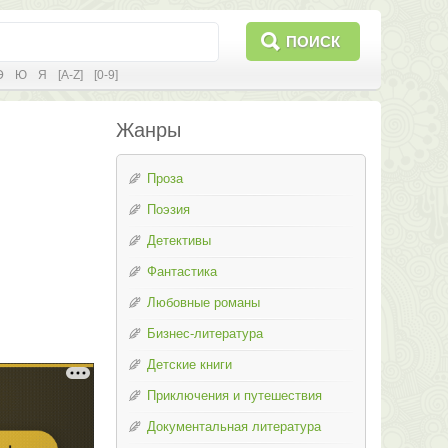
ПОИСК
Э
Ю
Я
[A-Z]
[0-9]
Жанры
Проза
Поэзия
Детективы
Фантастика
Любовные романы
Бизнес-литература
Детские книги
Приключения и путешествия
Документальная литература