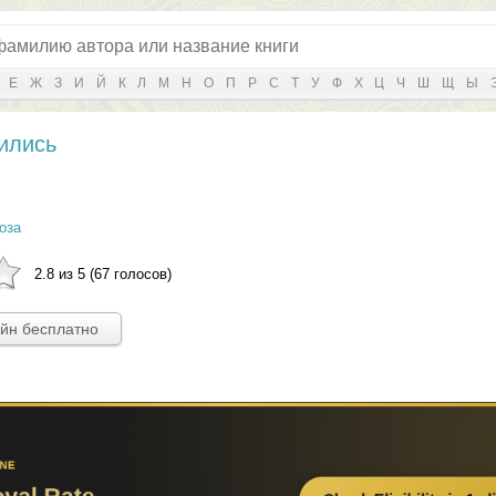
Е
Ж
З
И
Й
К
Л
М
Н
О
П
Р
С
Т
У
Ф
Х
Ц
Ч
Ш
Щ
Ы
тились
оза
2.8 из 5 (67 голосов)
айн бесплатно