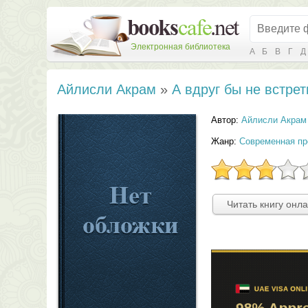
Электронная библиотека
А
Б
В
Г
Д
Айлисли Акрам
»
А вдруг бы не встре
Автор:
Айлисли Акрам
Жанр:
Современная пр
Читать книгу онл