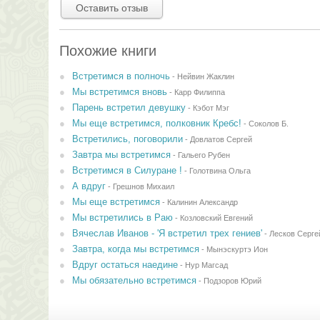
Оставить отзыв
Похожие книги
Встретимся в полночь
-
Нейвин Жаклин
Мы встретимся вновь
-
Карр Филиппа
Парень встретил девушку
-
Кэбот Мэг
Мы еще встретимся, полковник Кребс!
-
Соколов Б.
Встретились, поговорили
-
Довлатов Сергей
Завтра мы встретимся
-
Гальего Рубен
Встретимся в Силуране !
-
Голотвина Ольга
А вдруг
-
Грешнов Михаил
Мы еще встретимся
-
Калинин Александр
Мы встретились в Раю
-
Козловский Евгений
Вячеслав Иванов - 'Я встретил трех гениев'
-
Лесков Серге
Завтра, когда мы встретимся
-
Мынэскуртэ Ион
Вдруг остаться наедине
-
Нур Магсад
Мы обязательно встретимся
-
Подзоров Юрий