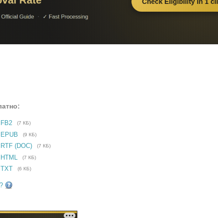
латно:
 FB2
(7 КБ)
е EPUB
(9 КБ)
 RTF (DOC)
(7 КБ)
 HTML
(7 КБ)
 TXT
(6 КБ)
?