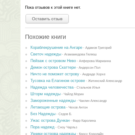
Пока отзывов к этой книге нет.
Оставить отзыв
Похожие книги
Кораблекрушение на Ангаре
-
Адамов Григорий
Светоч надежды
-
Агамамедова Гюлюш
Пейзаж с островом Нево
-
Алферова Марианна
Демон острова Скаттери
-
Андерсон Пол
Ничто не поможет острову
-
Андраде Хорхе
Тусовка на Елагином острове
-
Житинский Александр
Надежда человечества
-
Стальнов Илья
Шторм надежды
-
Чайлд Морин
Замороженные надежды
-
Чаклин Александр
Летающие острова
-
Чехов Антон
Без Надежды
-
Седов Б.
Ужас острова Дункан
-
Фарр Каролина
Пора надежд
-
Сноу Чарльз
Узники острова надежды
-
Кросс Кэролайн