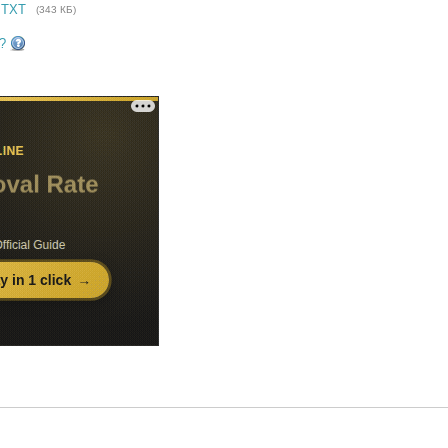
 TXT
(343 КБ)
?