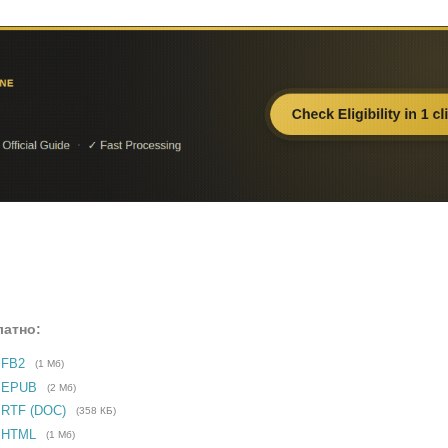
латно:
 FB2
(1 Мб)
е EPUB
(2 Мб)
 RTF (DOC)
(358 КБ)
 HTML
(1 Мб)