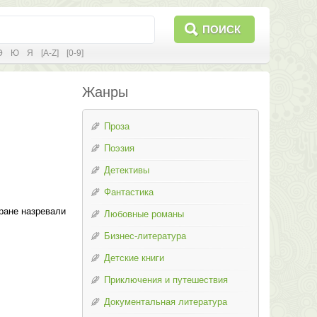
ПОИСК
Э
Ю
Я
[A-Z]
[0-9]
Жанры
Проза
Поэзия
Детективы
Фантастика
ране назревали
Любовные романы
Бизнес-литература
Детские книги
Приключения и путешествия
Документальная литература