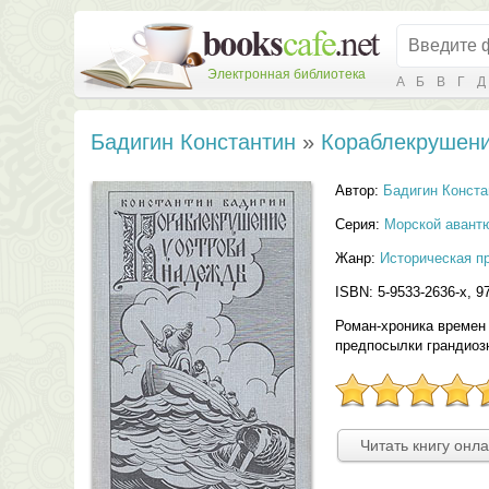
Электронная библиотека
А
Б
В
Г
Д
Бадигин Константин
»
Кораблекрушени
Автор:
Бадигин Конста
Серия:
Морской авант
Жанр:
Историческая п
ISBN: 5-9533-2636-x, 9
Роман-хроника времен 
предпосылки грандиозн
Читать книгу онл