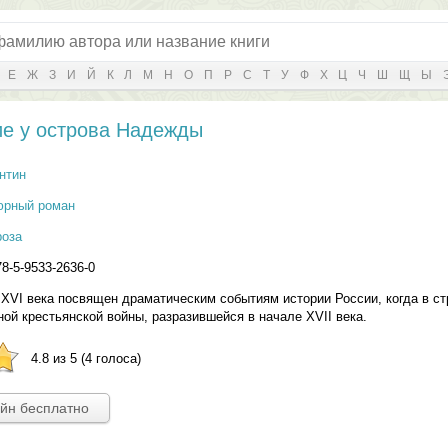
Е
Ж
З
И
Й
К
Л
М
Н
О
П
Р
С
Т
У
Ф
Х
Ц
Ч
Ш
Щ
Ы
е у острова Надежды
нтин
юрный роман
роза
78-5-9533-2636-0
XVI века посвящен драматическим событиям истории России, когда в ст
ой крестьянской войны, разразившейся в начале XVII века.
4.8 из 5 (4 голоса)
айн бесплатно