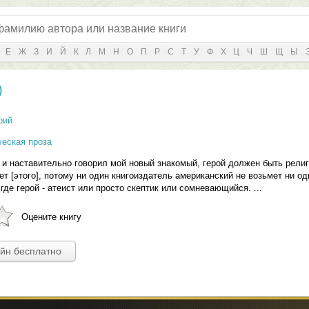
Е
Ж
З
И
Й
К
Л
М
Н
О
П
Р
С
Т
У
Ф
Х
Ц
Ч
Ш
Щ
Ы
)
рий
ческая проза
 и наставительно говорил мой новый знакомый, герой должен быть рели
ет [этого], потому ни один книгоиздатель американский не возьмет ни од
где герой - атеист или просто скептик или сомневающийся. ...
Оцените книгу
айн бесплатно