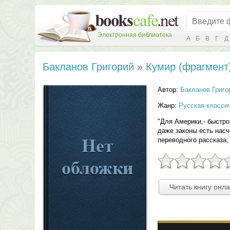
Электронная библиотека
А
Б
В
Г
Д
Бакланов Григорий
»
Кумир (фрагмент
Автор:
Бакланов Григо
Жанр:
Русская класси
"Для Америки,- быстро
даже законы есть насч
переводного рассказа, 
Читать книгу онл