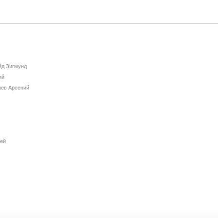
йд Зигмунд
ий
ев Арсений
ей