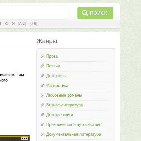
ПОИСК
Э
Ю
Я
[A-Z]
[0-9]
Жанры
Проза
Поэзия
гиозным. Там
Детективы
ного
Фантастика
Любовные романы
Бизнес-литература
Детские книги
Приключения и путешествия
Документальная литература