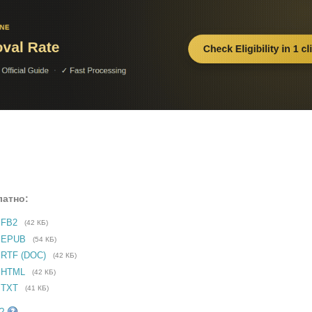
латно:
 FB2
(42 КБ)
е EPUB
(54 КБ)
 RTF (DOC)
(42 КБ)
 HTML
(42 КБ)
 TXT
(41 КБ)
?