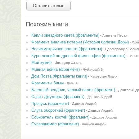
Оставить отзыв
Похожие книги
Капли звездного света (фрагменты)
-
Амнуэль Песах
Фрагмент анализа истерии (История болезни Доры)
-
Фре
Несимметричное пальто (фрагменты)
-
Царегородцев Васил
Курс лекций по древней философии (фрагменты)
-
Чаныш
Мой кумир
-
Искандер Фазиль
Минная война (фрагмент)
-
Чубинский В.
Дом Поэта (Фрагменты книги)
-
Чуковская Лидия
Фрагменты Зимы
-
Даль А.
Бледный всадник, черный валет (фрагмент)
-
Дашков Андр
Оазис Джудекка (фрагмент)
-
Дашков Андрей
Пропуск (фрагмент)
-
Дашков Андрей
Слуга оборотней (фрагмент)
-
Дашков Андрей
Собиратель костей (фрагмент)
-
Дашков Андрей
Суперанимал (фрагмент)
-
Дашков Андрей